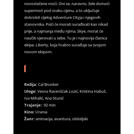
novostečene moći. Oni se, naravno, žele domoći
supermoći pod svaku cijenu, a to uključuje
dobrobit cijelog Adventure Cityja i njegovih
stanovnika. Psići će morati surađivati kao nikad
prije, a najmanja među njima, Skye, morat će
naučiti vjerovati u sebe. Tu je i najnovija članica
ekipe, Liberty, koja hrabro surađuje sa svojom
novom ekipom.
Režija:
Cal Brunker
Uloge:
Vesna Ravenšćak Lozić, Kristina Habuš,
Iva Mihalić, Ana Stunić
Trajanje:
92 min
Kino:
Urania
Žanr:
animacija, avantura, obiteljski