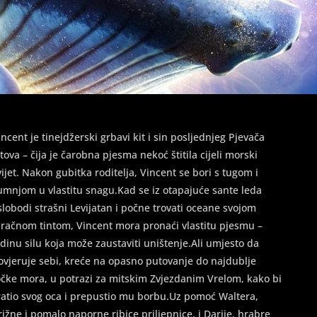
incent je tinejdžerski grbavi kit i sin posljednjeg Pjevača
itova – čija je čarobna pjesma nekoć štitila cijeli morski
vijet. Nakon gubitka roditelja, Vincent se bori s tugom i
umnjom u vlastitu snagu.Kad se iz otapajuće sante leda
slobodi strašni Levijatan i počne trovati oceane svojom
račnom tintom, Vincent mora pronaći vlastitu pjesmu –
edinu silu koja može zaustaviti uništenje.Ali umjesto da
ovjeruje sebi, kreće na opasno putovanje do najdublje
očke mora, u potrazi za mitskim Zvjezdanim Vrelom, kako bi
ratio svog oca i prepustio mu borbu.Uz pomoć Waltera,
rižne i pomalo naporne ribice priljepnice, i Darije, hrabre