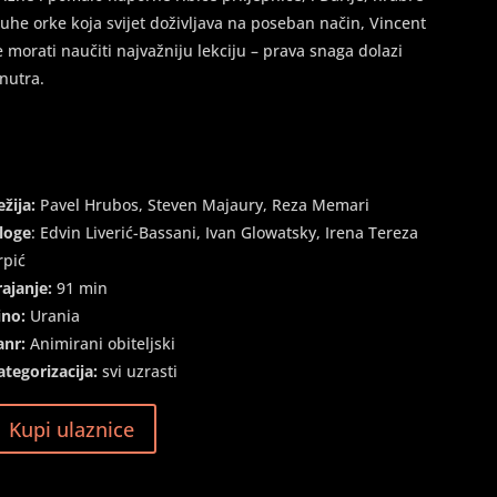
luhe orke koja svijet doživljava na poseban način, Vincent
e morati naučiti najvažniju lekciju – prava snaga dolazi
znutra.
ežija:
Pavel Hrubos, Steven Majaury, Reza Memari
loge
: Edvin Liverić-Bassani, Ivan Glowatsky, Irena Tereza
rpić
rajanje:
91 min
ino:
Urania
anr:
Animirani obiteljski
ategorizacija:
svi uzrasti
Kupi ulaznice