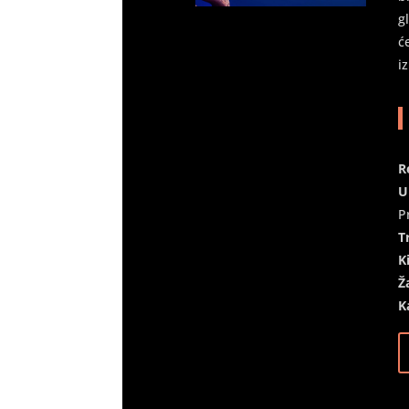
g
ć
i
R
U
P
T
K
Ž
K