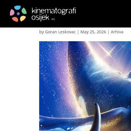
Pjesma grbavog kita-L
by
Goran Leskovac
|
May 25, 2026
|
Arhiva