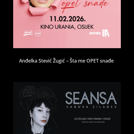
Anđelka Stević Žugić – Šta me OPET snađe