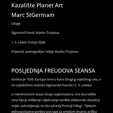
Kazalište Planet Art
Marc StGermain
Uloge:
Sigmund Freud: Marko Torjanac
S. Lewis: Franjo Dijak
Prijevod, scenografija i režija: Marko Torjanac
POSLJEDNJA FREUDOVA SEANSA
Godina je 1939. Europa tone u kaos Drugog svjetskog rata, a
mi svjedočimo susretu Sigmunda Freuda i C. S. Lewisa.
U neminovnom srazu dvaju svjetonazora, ova dva velika
uma čije je mišljenje i djelovanje uvelike oblikovalo današnji
svijet, sukobljavaju se oko pitanja Postoji li Bog?. Tijekom
jednoipolsatne gorljive potrage za smislom imamo priliku