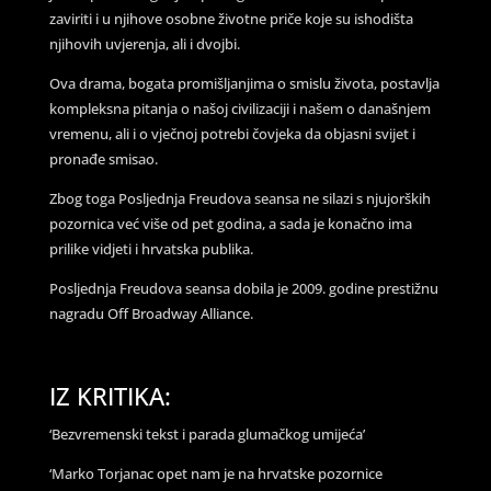
zaviriti i u njihove osobne životne priče koje su ishodišta
njihovih uvjerenja, ali i dvojbi.
Ova drama, bogata promišljanjima o smislu života, postavlja
kompleksna pitanja o našoj civilizaciji i našem o današnjem
vremenu, ali i o vječnoj potrebi čovjeka da objasni svijet i
pronađe smisao.
Zbog toga Posljednja Freudova seansa ne silazi s njujorških
pozornica već više od pet godina, a sada je konačno ima
prilike vidjeti i hrvatska publika.
Posljednja Freudova seansa dobila je 2009. godine prestižnu
nagradu Off Broadway Alliance.
IZ KRITIKA:
‘Bezvremenski tekst i parada glumačkog umijeća’
‘Marko Torjanac opet nam je na hrvatske pozornice