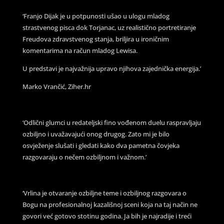
‘Franjo Dijak je u potpunosti ušao u ulogu mladog
strastvenog pisca dok Torjanac, uz realistično portretiranje
Freudova zdravstvenog stanja, briljira u ironičnim
komentarima na račun mladog Lewisa.
U predstavi je najvažnija upravo njihova zajednička energija.’
Marko Vrančić, Ziher.hr
‘Odlični glumci u redateljski fino vođenom duelu raspravljaju
ozbiljno i uvažavajući onog drugog. Zato mi je bilo
osvježenje slušati i gledati kako dva pametna čovjeka
razgovaraju o nečem ozbiljnom i važnom.’
‘Vrlina je otvaranje ozbiljne teme i ozbiljnog razgovara o
Bogu na profesionalnoj kazališnoj sceni koja na taj način ne
govori već gotovo stotinu godina. Ja bih je najradije i treći