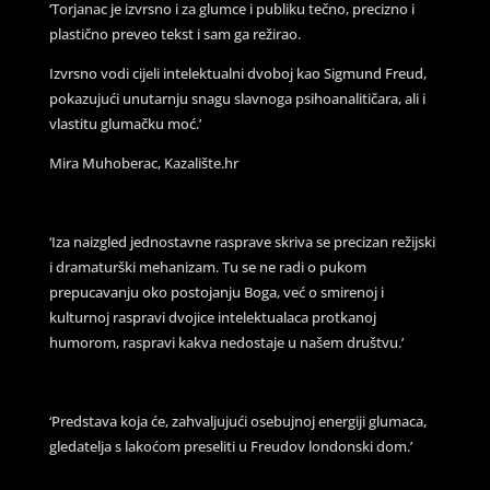
‘Torjanac je izvrsno i za glumce i publiku tečno, precizno i
plastično preveo tekst i sam ga režirao.
Izvrsno vodi cijeli intelektualni dvoboj kao Sigmund Freud,
pokazujući unutarnju snagu slavnoga psihoanalitičara, ali i
vlastitu glumačku moć.’
Mira Muhoberac, Kazalište.hr
‘Iza naizgled jednostavne rasprave skriva se precizan režijski
i dramaturški mehanizam. Tu se ne radi o pukom
prepucavanju oko postojanju Boga, već o smirenoj i
kulturnoj raspravi dvojice intelektualaca protkanoj
humorom, raspravi kakva nedostaje u našem društvu.’
‘Predstava koja će, zahvaljujući osebujnoj energiji glumaca,
gledatelja s lakoćom preseliti u Freudov londonski dom.’