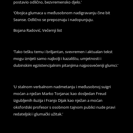
postavio odlično, bezvremensko djelo.’
‘Obojica glumaca u međusobnom nadigravanju čine bit
Seanse. Odlično se prepoznaju i nadopunjuju.
Bojana Radović, Večernji list
‘Tako tešku temu i briljantan, svevremen i aktualan tekst
mogu iznijeti samo najbolji i kazalištu, umjetnosti i
dubinskim egzistencijalnim pitanjima najposvećeniji glumci.’
‘U stalnom verbalnom nadmetanju i međusobnoj suigri
moćan a nježan Marko Torjanac kao dosljedan Freud
izgubljenih iluzija i Franjo Dijak kao nježan a moćan
oksfordski profesor s osobnom tajnom publici nude pravi
redateljski i glumački užitak.’