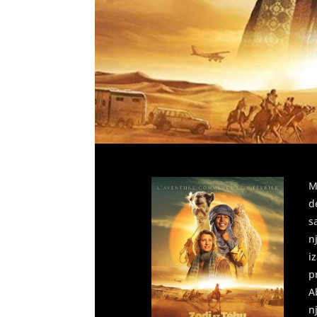
M
d
s
n
i
p
A
n