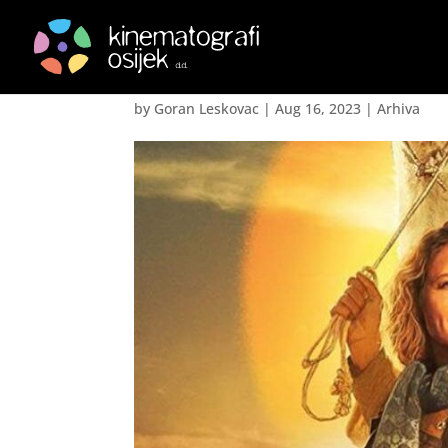
Prinčevi pustinje – Zo
by
Goran Leskovac
|
Aug 16, 2023
|
Arhiva