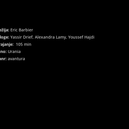
ežija:
Eric Barbier
loge:
Yassir Drief, Alexandra Lamy, Youssef Hajdi
rajanje:
105 min
ino:
Urania
anr:
avantura