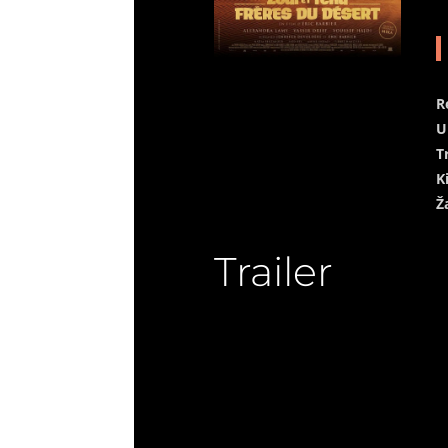
R
U
T
K
Ž
Trailer