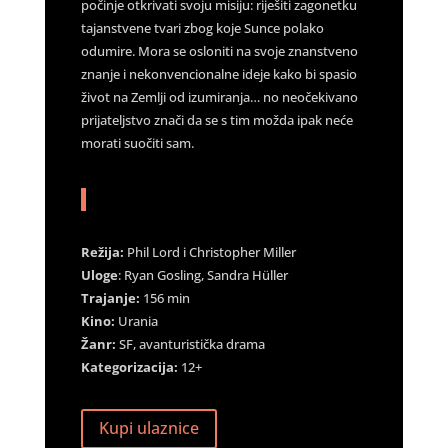
počinje otkrivati svoju misiju: riješiti zagonetku
tajanstvene tvari zbog koje Sunce polako
odumire. Mora se osloniti na svoje znanstveno
znanje i nekonvencionalne ideje kako bi spasio
život na Zemlji od izumiranja… no neočekivano
prijateljstvo znači da se s tim možda ipak neće
morati suočiti sam.
Režija:
Phil Lord i Christopher Miller
Uloge
: Ryan Gosling, Sandra Hüller
Trajanje:
156 min
Kino:
Urania
Žanr:
SF, avanturistička drama
Kategorizacija:
12+
Kupi ulaznice