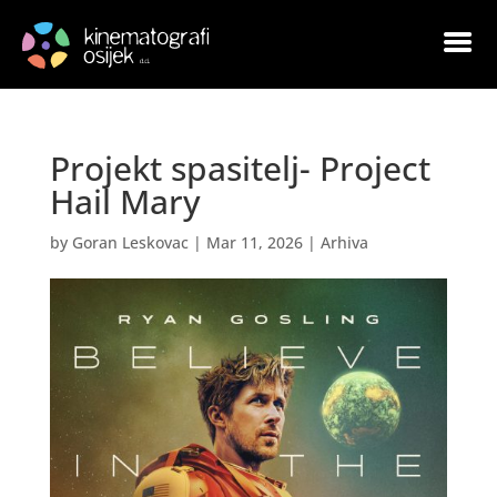
Projekt spasitelj- Project
Hail Mary
by
Goran Leskovac
|
Mar 11, 2026
|
Arhiva