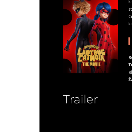
k
s
C
k
R
T
K
Ž
Trailer