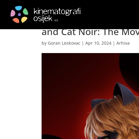
Pustolovine Bubamare
and Cat Noir: The Mov
by
Goran Leskovac
|
Apr 10, 2024
|
Arhiva