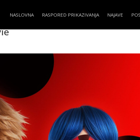
NASLOVNA
RASPORED PRIKAZIVANJA
NAJAVE
PO
 i Crnog Mačka Film – Ladybug
ie