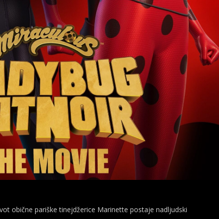
ivot obične pariške tinejdžerice Marinette postaje nadljudski