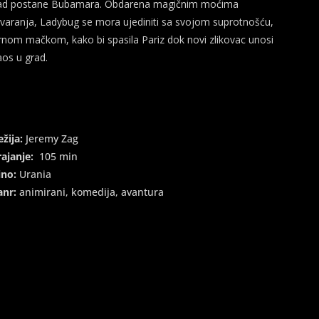
ad postane Bubamara. Obdarena magičnim moćima
tvaranja, Ladybug se mora ujediniti sa svojom suprotnošću,
rnom mačkom, kako bi spasila Pariz dok novi zlikovac unosi
aos u grad.
ežija:
Jeremy Zag
rajanje:
105 min
ino:
Urania
anr:
animirani, komedija, avantura