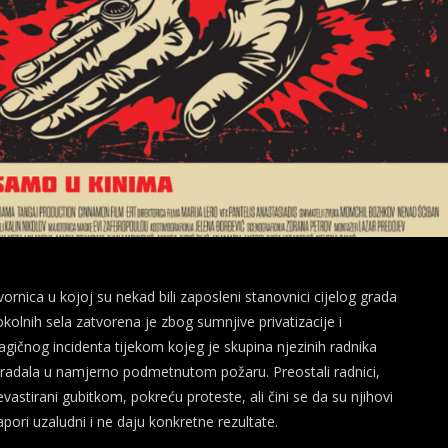
vornica u kojoj su nekad bili zaposleni stanovnici cijelog grada
 okolnih sela zatvorena je zbog sumnjive privatizacije i
ragičnog incidenta tijekom kojeg je skupina njezinih radnika
tradala u namjerno podmetnutom požaru. Preostali radnici,
evastirani gubitkom, pokreću proteste, ali čini se da su njihovi
apori uzaludni i ne daju konkretne rezultate.