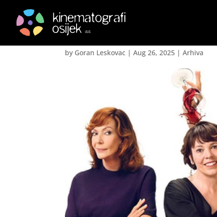
Rat Roseovih- The Ro
by
Goran Leskovac
|
Aug 26, 2025
|
Arhiva