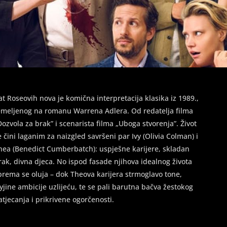
at Roseovih nova je komična interpretacija klasika iz 1989.,
emeljenog na romanu Warrena Adlera. Od redatelja filma
Dozvola za brak” i scenarista filma „Uboga stvorenja”. Život
e čini laganim za naizgled savršeni par Ivy (Olivia Colman) i
hea (Benedict Cumberbatch): uspješne karijere, skladan
rak, divna djeca. No ispod fasade njihova idealnog života
prema se oluja – dok Theova karijera strmoglavo tone,
vyjine ambicije uzlijeću, te se pali barutna bačva žestokog
atjecanja i prikrivene ogorčenosti.