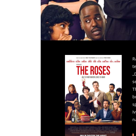
R
t
„
s
T
b
s
I
n