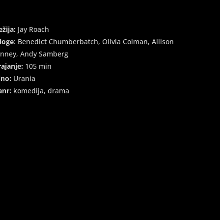
ežija:
Jay Roach
loge
: Benedict Chumberbatch, Olivia Colman, Allison
anney, Andy Samberg
rajanje:
105 min
ino:
Urania
anr:
komedija, drama