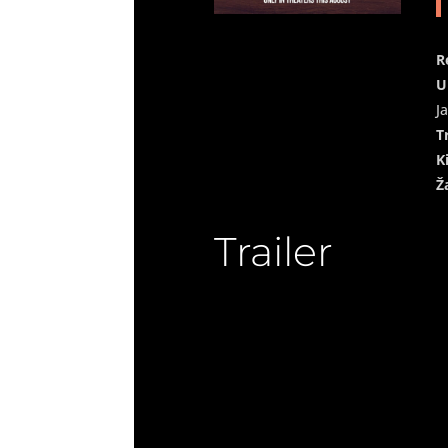
R
U
J
T
K
Ž
Trailer