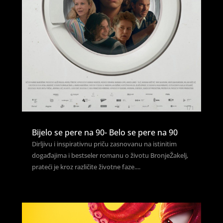
Bijelo se pere na 90- Belo se pere na 90
Dirljivu i inspirativnu priču zasnovanu na istinitim
događajima i bestseler romanu o životu BronjeŽakelj,
prateći je kroz različite životne faze....