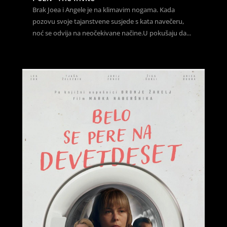
Brak Joea i Angele je na klimavim nogama. Kada
pozovu svoje tajanstvene susjede s kata navečeru,
noć se odvija na neočekivane načine.U pokušaju da...