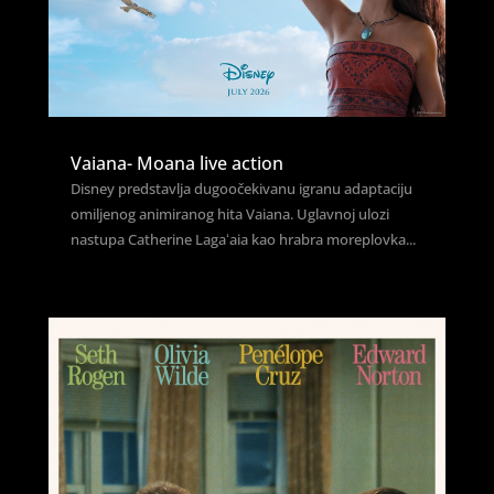
Vaiana- Moana live action
Disney predstavlja dugoočekivanu igranu adaptaciju
omiljenog animiranog hita Vaiana. Uglavnoj ulozi
nastupa Catherine Lagaʻaia kao hrabra moreplovka...