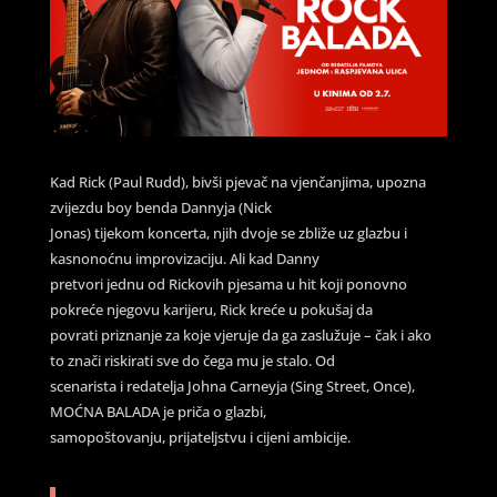
Kad Rick (Paul Rudd), bivši pjevač na vjenčanjima, upozna
zvijezdu boy benda Dannyja (Nick
Jonas) tijekom koncerta, njih dvoje se zbliže uz glazbu i
kasnonoćnu improvizaciju. Ali kad Danny
pretvori jednu od Rickovih pjesama u hit koji ponovno
pokreće njegovu karijeru, Rick kreće u pokušaj da
povrati priznanje za koje vjeruje da ga zaslužuje – čak i ako
to znači riskirati sve do čega mu je stalo. Od
scenarista i redatelja Johna Carneyja (Sing Street, Once),
MOĆNA BALADA je priča o glazbi,
samopoštovanju, prijateljstvu i cijeni ambicije.