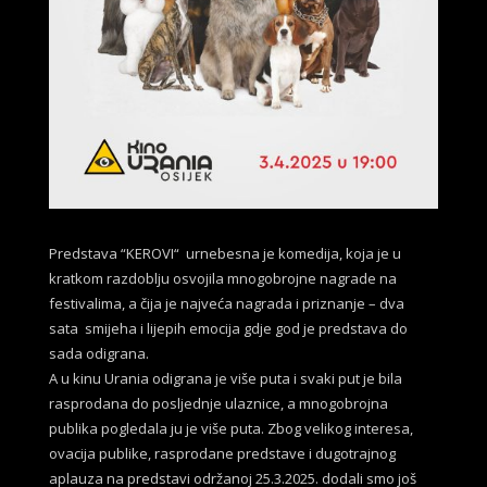
Predstava “KEROVI“ urnebesna je komedija, koja je u
kratkom razdoblju osvojila mnogobrojne nagrade na
festivalima, a čija je najveća nagrada i priznanje – dva
sata smijeha i lijepih emocija gdje god je predstava do
sada odigrana.
A u kinu Urania odigrana je više puta i svaki put je bila
rasprodana do posljednje ulaznice, a mnogobrojna
publika pogledala ju je više puta. Zbog velikog interesa,
ovacija publike, rasprodane predstave i dugotrajnog
aplauza na predstavi održanoj 25.3.2025. dodali smo još