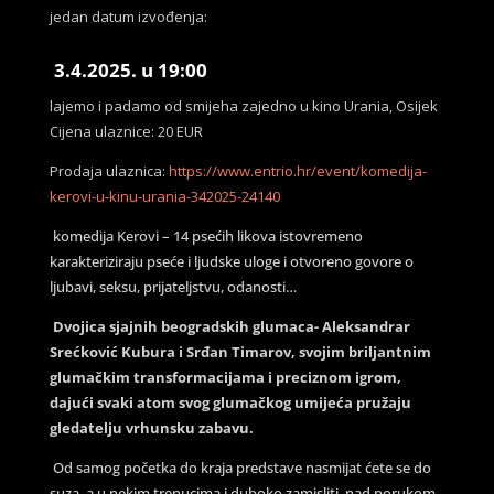
jedan datum izvođenja:
3.4.2025. u 19:00
lajemo i padamo od smijeha zajedno u
kino Urania, Osijek
Cijena ulaznice: 20 EUR
Prodaja ulaznica:
https://www.entrio.hr/event/komedija-
kerovi-u-kinu-urania-342025-24140
komedija Kerovi – 14 psećih likova istovremeno
karakteriziraju pseće i ljudske uloge i otvoreno govore o
ljubavi, seksu, prijateljstvu, odanosti…
Dvojica sjajnih beogradskih glumaca- Aleksandrar
Srećković Kubura i Srđan Timarov, svojim briljantnim
glumačkim transformacijama i preciznom igrom,
dajući svaki atom svog glumačkog umijeća pružaju
gledatelju vrhunsku zabavu.
Od samog početka do kraja predstave nasmijat ćete se do
suza. a u nekim trenucima i duboko zamisliti nad porukom