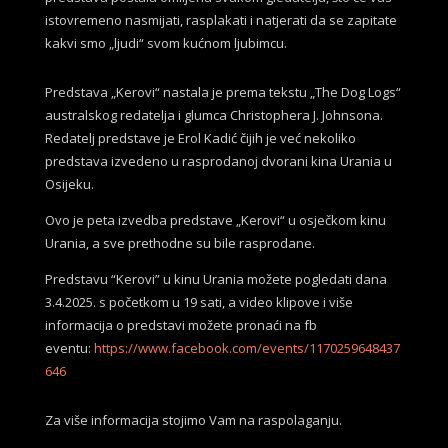
istovremeno nasmijati, rasplakati i natjerati da se zapitate
kakvi smo „ljudi“ svom kućnom ljubimcu.
Predstava „Kerovi“ nastala je prema tekstu „The Dog Logs“
australskog redatelja i glumca Christophera J. Johnsona.
Redatelj predstave je Erol Kadić čijih je već nekoliko
predstava izvedeno u rasprodanoj dvorani kina Urania u
Osijeku.
Ovo je peta izvedba predstave „Kerovi“ u osječkom kinu
Urania, a sve prethodne su bile rasprodane.
Predstavu “Kerovi” u kinu Urania možete pogledati dana
3.4.2025. s početkom u 19 sati, a video klipove i više
informacija o predstavi možete pronaći na fb
eventu:
https://www.facebook.com/events/1170259648437
646
Za više informacija stojimo Vam na raspolaganju.