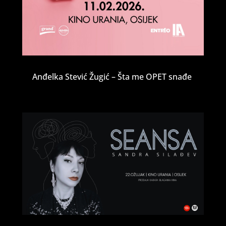
Anđelka Stević Žugić – Šta me OPET snađe