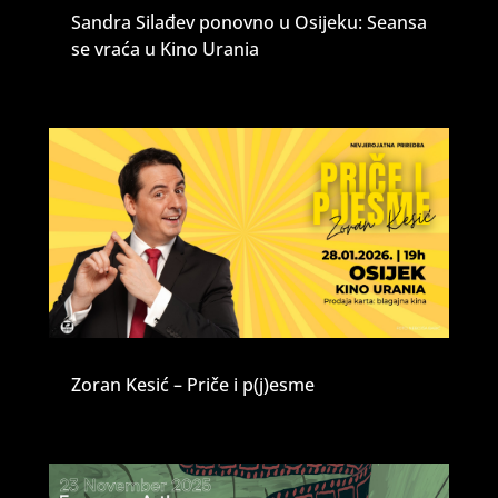
Sandra Silađev ponovno u Osijeku: Seansa
se vraća u Kino Urania
Zoran Kesić – Priče i p(j)esme