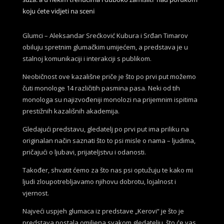
koju ćete vidjeti na sceni
Glumci – Aleksandar Srećković Kubura i Srđan Timarov
obiluju spretnim glumačkim umijećem, a predstava je u
stalnoj komunikaciji i interakciji s publikom.
Neobičnost ove kazališne priče je što po prvi put možemo
čuti monologe 14 različitih pasmina pasa. Neki od tih
monologa su najizvođeniji monolozi na prijemnim ispitima
prestižnih kazališnih akademija.
Gledajući predstavu, gledatelj po prvi put ima priliku na
originalan način saznati što to psi misle o nama – ljudima,
pričajući o ljubavi, prijateljstvu i odanosti.
Također, shvatit ćemo za što nas psi optužuju te kako mi
ljudi zloupotrebljavamo njihovu dobrotu, lojalnost i
vjernost.
Najveći uspjeh glumaca iz predstave „Kerovi“ je što je
predstava postala omiljena svakom gledatelju, što će vas