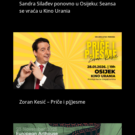
Sandra Silađev ponovno u Osijeku: Seansa
se vraća u Kino Urania
Zoran Kesić – Priče i p(j)esme