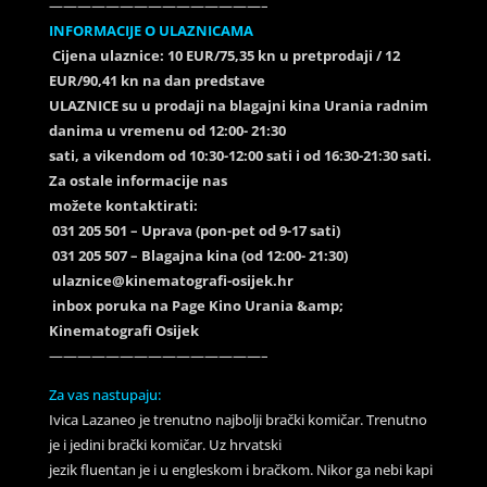
———————————————–
INFORMACIJE O ULAZNICAMA
Cijena ulaznice: 10 EUR/75,35 kn u pretprodaji / 12
EUR/90,41 kn na dan predstave
ULAZNICE su u prodaji na blagajni kina Urania radnim
danima u vremenu od 12:00- 21:30
sati, a vikendom od 10:30-12:00 sati i od 16:30-21:30 sati.
Za ostale informacije nas
možete kontaktirati:
031 205 501 – Uprava (pon-pet od 9-17 sati)
031 205 507 – Blagajna kina (od 12:00- 21:30)
ulaznice@kinematografi-osijek.hr
inbox poruka na Page Kino Urania &amp;
Kinematografi Osijek
———————————————–
Za vas nastupaju:
Ivica Lazaneo je trenutno najbolji brački komičar. Trenutno
je i jedini brački komičar. Uz hrvatski
jezik fluentan je i u engleskom i bračkom. Nikor ga nebi kapi