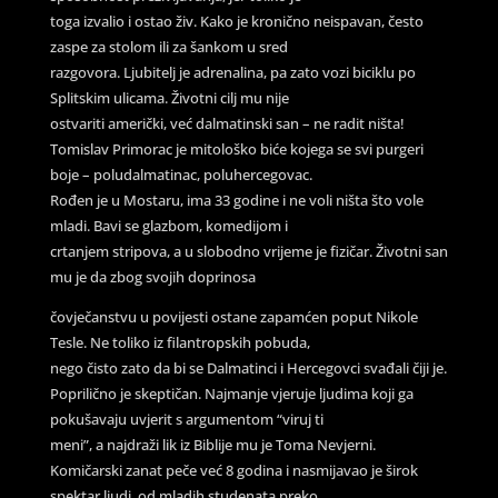
toga izvalio i ostao živ. Kako je kronično neispavan, često
zaspe za stolom ili za šankom u sred
razgovora. Ljubitelj je adrenalina, pa zato vozi biciklu po
Splitskim ulicama. Životni cilj mu nije
ostvariti američki, već dalmatinski san – ne radit ništa!
Tomislav Primorac je mitološko biće kojega se svi purgeri
boje – poludalmatinac, poluhercegovac.
Rođen je u Mostaru, ima 33 godine i ne voli ništa što vole
mladi. Bavi se glazbom, komedijom i
crtanjem stripova, a u slobodno vrijeme je fizičar. Životni san
mu je da zbog svojih doprinosa
čovječanstvu u povijesti ostane zapamćen poput Nikole
Tesle. Ne toliko iz filantropskih pobuda,
nego čisto zato da bi se Dalmatinci i Hercegovci svađali čiji je.
Poprilično je skeptičan. Najmanje vjeruje ljudima koji ga
pokušavaju uvjerit s argumentom “viruj ti
meni”, a najdraži lik iz Biblije mu je Toma Nevjerni.
Komičarski zanat peče već 8 godina i nasmijavao je širok
spektar ljudi, od mladih studenata preko