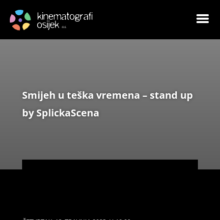
Smijeh u teška vremena – stand up
by SplickaScena