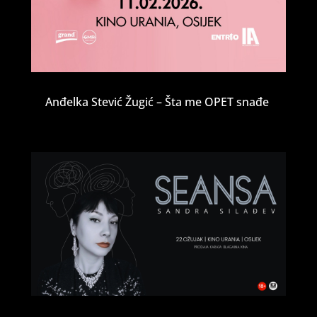
Anđelka Stević Žugić – Šta me OPET snađe