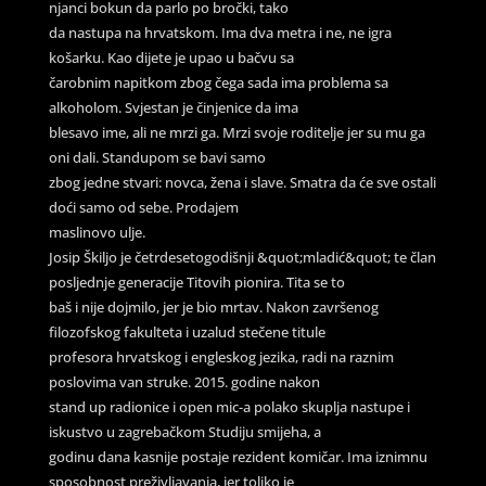
njanci bokun da parlo po bročki, tako
da nastupa na hrvatskom. Ima dva metra i ne, ne igra
košarku. Kao dijete je upao u bačvu sa
čarobnim napitkom zbog čega sada ima problema sa
alkoholom. Svjestan je činjenice da ima
blesavo ime, ali ne mrzi ga. Mrzi svoje roditelje jer su mu ga
oni dali. Standupom se bavi samo
zbog jedne stvari: novca, žena i slave. Smatra da će sve ostali
doći samo od sebe. Prodajem
maslinovo ulje.
Josip Škiljo je četrdesetogodišnji &quot;mladić&quot; te član
posljednje generacije Titovih pionira. Tita se to
baš i nije dojmilo, jer je bio mrtav. Nakon završenog
filozofskog fakulteta i uzalud stečene titule
profesora hrvatskog i engleskog jezika, radi na raznim
poslovima van struke. 2015. godine nakon
stand up radionice i open mic-a polako skuplja nastupe i
iskustvo u zagrebačkom Studiju smijeha, a
godinu dana kasnije postaje rezident komičar. Ima iznimnu
sposobnost preživljavanja, jer toliko je