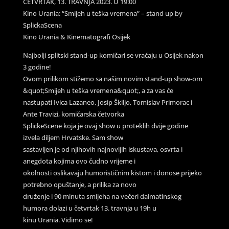
ČETVRTAK, 13. TRAVNJA 2023. U 19:00
Kino Urania: “Smijeh u teška vremena” – stand up by
SplickaScena
Kino Urania & Kinematografi Osijek
Najbolji splitski stand-up komičari se vraćaju u Osijek nakon
3 godine!
Ovom prilikom stižemo sa našim novim stand-up show-om
&quot;Smijeh u teška vremena&quot;, a za vas će
nastupati Ivica Lazaneo, Josip Škiljo, Tomislav Primorac i
Ante Travizi, komičarska četvorka
SplickeScene koja je ovaj show u proteklih dvije godine
izvela diljem Hrvatske. Sam show
sastavljen je od njihovih najnovijih iskustava, osvrta i
anegdota kojima ovo čudno vrijeme i
okolnosti oslikavaju humorističnim kistom i donose prijeko
potrebno opuštanje, a prilika za novo
druženje i 90 minuta smijeha na večeri dalmatinskog
humora dolazi u četvrtak 13. travnja u 19h u
kinu Urania. Vidimo se!