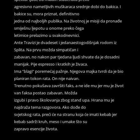
agresivno nametljivih muškaraca srednje dobi do bakica. I
bakice su, mora priznat, definitivno
jedna od najboljih publika. Na životnoj je misiji da pronađe
smiješnu ljepotu u onome preko čega
letimice prelazimo u svakodnevnici.
Ante Travizi je dvadeset i jedanaestogodišnjak rodom iz
Splita. Na prvu možda simpatičan i
zabavan, no nakon par tjedana ljudi shvate da je dosadni
manijak. Pije espresso i kratkih je živaca.
Ima “blagi” poremećaj pažnje. Njegova majka tvrdi da je bio
planiran tokon rata. On nije naivan.
Trenutno pokušava završiti faks, a ne ide mu jer mu je život
van faksa postao zabavan. Možda
izgubi i pravo školovanja zbog stand upa. Hrana mu je
najdraža tema razgovora. Ako dođe do
svjetskog rata, preći će na stranu koja će imati kebab jer
kebab sadrži kruh, meso i umake što su
zapravo esencije života.