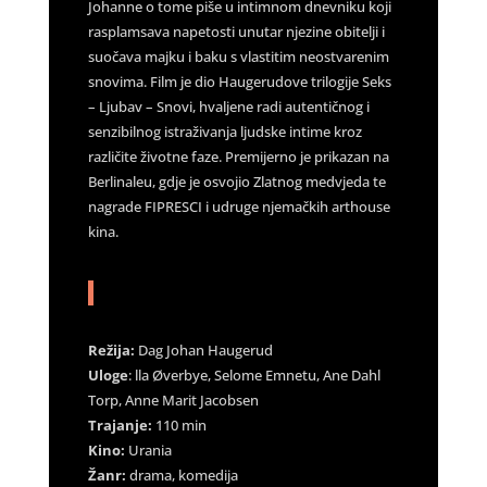
Johanne o tome piše u intimnom dnevniku koji
rasplamsava napetosti unutar njezine obitelji i
suočava majku i baku s vlastitim neostvarenim
snovima. Film je dio Haugerudove trilogije Seks
– Ljubav – Snovi, hvaljene radi autentičnog i
senzibilnog istraživanja ljudske intime kroz
različite životne faze. Premijerno je prikazan na
Berlinaleu, gdje je osvojio Zlatnog medvjeda te
nagrade FIPRESCI i udruge njemačkih arthouse
kina.
Režija:
Dag Johan Haugerud
Uloge
: lla Øverbye, Selome Emnetu, Ane Dahl
Torp, Anne Marit Jacobsen
Trajanje:
110 min
Kino:
Urania
Žanr:
drama, komedija