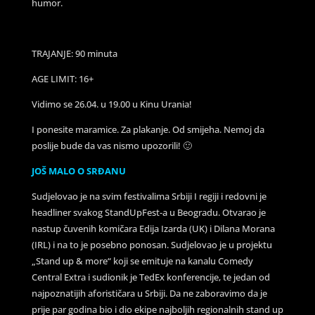
humor.
TRAJANJE: 90 minuta
AGE LIMIT: 16+
Vidimo se 26.04. u 19.00 u Kinu Urania!
I ponesite maramice. Za plakanje. Od smijeha. Nemoj da
poslije bude da vas nismo upozorili! 🙂
JOŠ MALO O SRĐANU
Sudjelovao je na svim festivalima Srbiji I regiji i redovni je
headliner svakog StandUpFest-a u Beogradu. Otvarao je
nastup čuvenih komičara Edija Izarda (UK) i Dilana Morana
(IRL) i na to je posebno ponosan. Sudjelovao je u projektu
„Stand up & more“ koji se emituje na kanalu Comedy
Central Extra i sudionik je TedEx konferencije, te jedan od
najpoznatijih aforističara u Srbiji. Da ne zaboravimo da je
prije par godina bio i dio ekipe najboljih regionalnih stand up