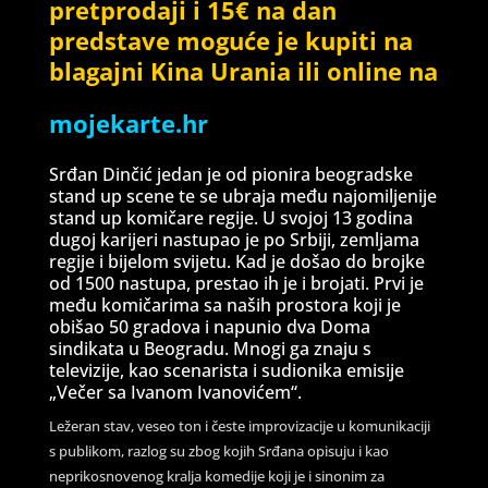
pretprodaji i 15€ na dan
predstave moguće je kupiti na
blagajni Kina Urania ili online na
mojekarte.hr
Srđan Dinčić jedan je od pionira beogradske
stand up scene te se ubraja među najomiljenije
stand up komičare regije. U svojoj 13 godina
dugoj karijeri nastupao je po Srbiji, zemljama
regije i bijelom svijetu. Kad je došao do brojke
od 1500 nastupa, prestao ih je i brojati. Prvi je
među komičarima sa naših prostora koji je
obišao 50 gradova i napunio dva Doma
sindikata u Beogradu. Mnogi ga znaju s
televizije, kao scenarista i sudionika emisije
„Večer sa Ivanom Ivanovićem“.
Ležeran stav, veseo ton i česte improvizacije u komunikaciji
s publikom, razlog su zbog kojih Srđana opisuju i kao
neprikosnovenog kralja komedije koji je i sinonim za