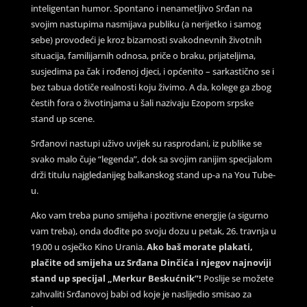
inteligentan humor. Spontano i nenametljivo Srđan na
svojim nastupima nasmijava publiku (a nerijetko i samog
sebe) provodeći je kroz bizarnosti svakodnevnih životnih
situacija, familijarnih odnosa, priče o braku, prijateljima,
susjedima pa čak i rođenoj djeci, i općenito – sarkastično se i
bez tabua dotiče realnosti koju živimo. A da, kolege ga zbog
čestih fora o životinjama u šali nazivaju Ezopom srpske
stand up scene.
Srđanovi nastupi uživo uvijek su rasprodani, iz publike se
svako malo čuje “legenda”, dok sa svojim ranijim specijalom
drži titulu najgledanijeg balkanskog stand up-a na You Tube-
u.
Ako vam treba puno smijeha i pozitivne energije (a sigurno
vam treba), onda dođite po svoju dozu u petak, 26. travnja u
19.00 u osječko Kino Urania.
Ako baš morate plakati,
plačite od smijeha uz Srđana Dinčića i njegov najnoviji
stand up specijal „Merkur Beskućnik”!
Poslije se možete
zahvaliti Srđanovoj babi od koje je naslijedio smisao za