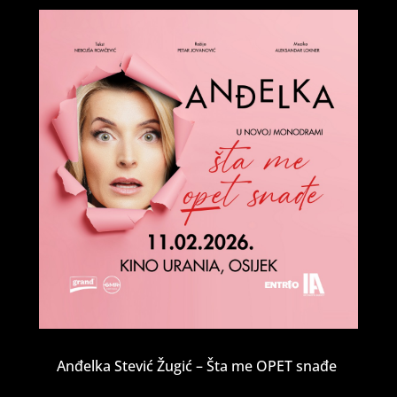
Anđelka Stević Žugić – Šta me OPET snađe