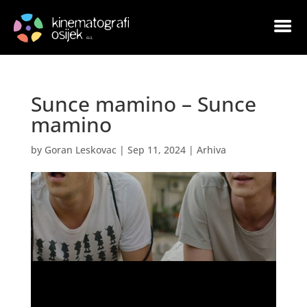
Sunce mamino – Sunce
mamino
by
Goran Leskovac
|
Sep 11, 2024
|
Arhiva