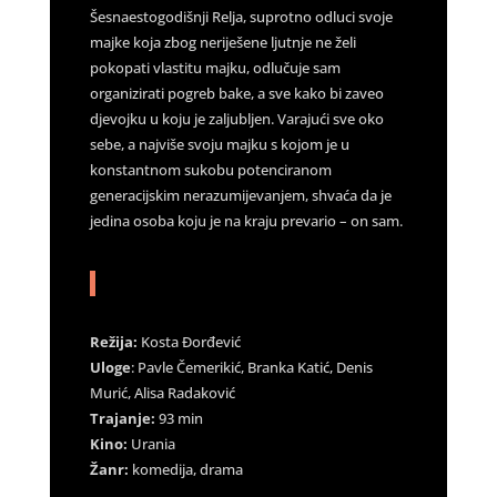
Šesnaestogodišnji Relja, suprotno odluci svoje
majke koja zbog neriješene ljutnje ne želi
pokopati vlastitu majku, odlučuje sam
organizirati pogreb bake, a sve kako bi zaveo
djevojku u koju je zaljubljen. Varajući sve oko
sebe, a najviše svoju majku s kojom je u
konstantnom sukobu potenciranom
generacijskim nerazumijevanjem, shvaća da je
jedina osoba koju je na kraju prevario – on sam.
Režija:
Kosta Đorđević
Uloge
: Pavle Čemerikić, Branka Katić, Denis
Murić, Alisa Radaković
Trajanje:
93 min
Kino:
Urania
Žanr:
komedija, drama