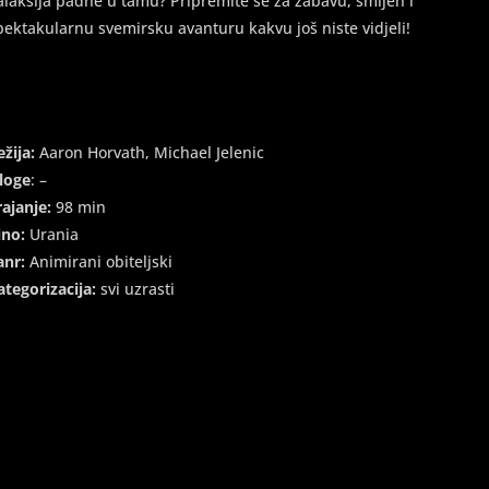
alaksija padne u tamu? Pripremite se za zabavu, smijeh i
pektakularnu svemirsku avanturu kakvu još niste vidjeli!
ežija:
Aaron Horvath, Michael Jelenic
loge
: –
rajanje:
98 min
ino:
Urania
anr:
Animirani obiteljski
ategorizacija:
svi uzrasti