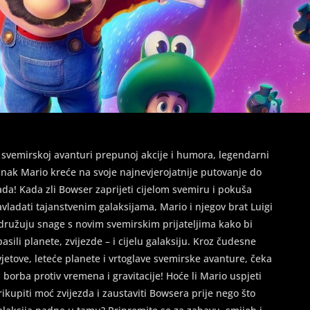
 svemirskoj avanturi prepunoj akcije i humora, legendarni
unak Mario kreće na svoje najnevjerojatnije putovanje do
ada! Kada zli Bowser zaprijeti cijelom svemiru i pokuša
avladati tajanstvenim galaksijama, Mario i njegov brat Luigi
družuju snage s novim svemirskim prijateljima kako bi
pasili planete, zvijezde – i cijelu galaksiju. Kroz čudesne
vjetove, leteće planete i vrtoglave svemirske avanture, čeka
h borba protiv vremena i gravitacije! Hoće li Mario uspjeti
rikupiti moć zvijezda i zaustaviti Bowsera prije nego što