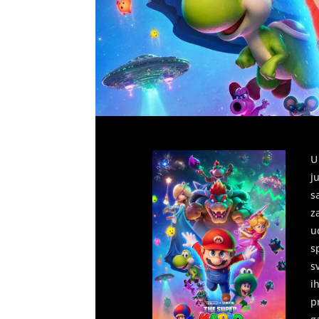
U
j
s
z
u
s
s
i
p