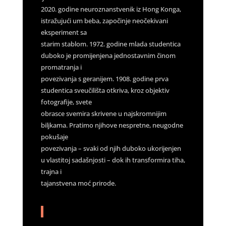
2020. godine neuroznanstvenik iz Hong Konga,
istražujući um beba, započinje neočekivani
eksperiment sa
starim stablom. 1972. godine mlada studentica
duboko je promijenjena jednostavnim činom
promatranja i
povezivanja s geranijem. 1908. godine prva
studentica sveučilišta otkriva, kroz objektiv
fotografije, svete
obrasce svemira skrivene u najskromnijim
biljkama. Pratimo njihove nespretne, neugodne
pokušaje
povezivanja – svaki od njih duboko ukorijenjen
u vlastitoj sadašnjosti – dok ih transformira tiha,
trajna i
tajanstvena moć prirode.