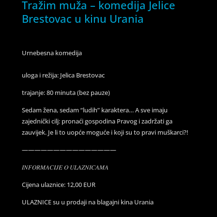
Tražim muža – komedija Jelice
Brestovac u kinu Urania
Urnebesna komedija
uloga i režija: Jelica Brestovac
trajanje: 80 minuta (bez pauze)
Sedam žena, sedam “ludih” karaktera… A sve imaju
zajednički cilj: pronaći gospodina Pravog i zadržati ga
zauvijek. Je li to uopće moguće i koji su to pravi muškarci?!
———————————————
𝐼𝑁𝐹𝑂𝑅𝑀𝐴𝐶𝐼𝐽𝐸 𝑂 𝑈𝐿𝐴𝑍𝑁𝐼𝐶𝐴𝑀𝐴
Cijena ulaznice: 12,00 EUR
ULAZNICE su u prodaji na blagajni kina Urania