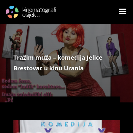
Tražim muža – komedija Jelice
Brestovac u kinu Urania