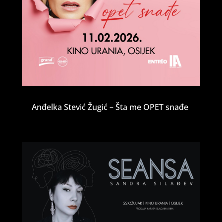
Anđelka Stević Žugić – Šta me OPET snađe