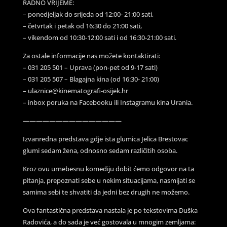
RADNO VRIJEME:
– ponedjeljak do srijeda od 12:00- 21:00 sati,
– četvrtak i petak od 16:30 do 21:00 sati,
– vikendom od 10:30-12:00 sati i od 16:30-21:00 sati.
Za ostale informacije nas možete kontaktirati:
– 031 205 501 – Uprava (pon-pet od 9-17 sati)
– 031 205 507 – Blagajna kina (od 16:30- 21:00)
– ulaznice@kinematografi-osijek.hr
– inbox poruka na Facebooku ili Instagramu kina Urania.
———————————————
Izvanredna predstava gdje ista glumica Jelica Brestovac
glumi sedam žena, odnosno sedam različitih osoba.
Kroz ovu urnebesnu komediju dobit ćemo odgovor na ta
pitanja, prepoznati sebe u nekim situacijama, nasmijati se
samima sebi te shvatiti da jedni bez drugih ne možemo.
Ova fantastična predstava nastala je po tekstovima Duška
Radovića, a do sada je već gostovala u mnogim zemljama: