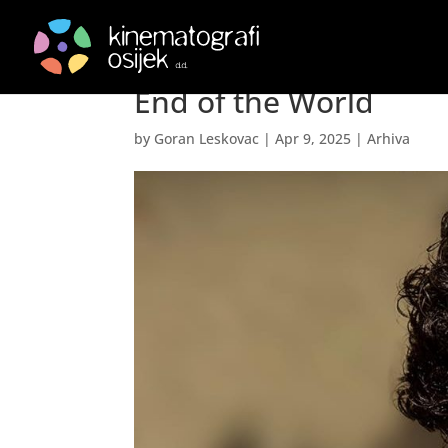
Tri kilometra do kraja
End of the World
by
Goran Leskovac
|
Apr 9, 2025
|
Arhiva