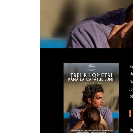
S
d
n
g
p
R