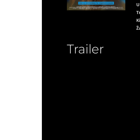
U
T
K
Ž
Trailer