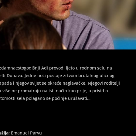
edamnaestogodišnji Adi provodi ljeto u rodnom selu na
elti Dunava. Jedne noći postaje žrtvom brutalnog uličnog
apada i njegov svijet se okreće naglavačke. Njegovi roditelji
a više ne promatraju na isti način kao prije, a privid o
itomosti sela polagano se počinje urušavati…
ežija:
Emanuel Parvu