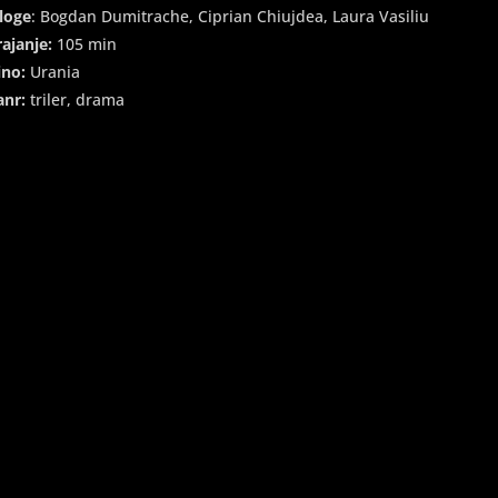
loge
: Bogdan Dumitrache, Ciprian Chiujdea, Laura Vasiliu
rajanje:
105 min
ino:
Urania
anr:
triler, drama