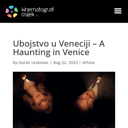
Ubojstvo u Veneciji – A
Haunting in Venice
by
Goran Leskovac
|
Aug 22, 2023
|
Arhiva