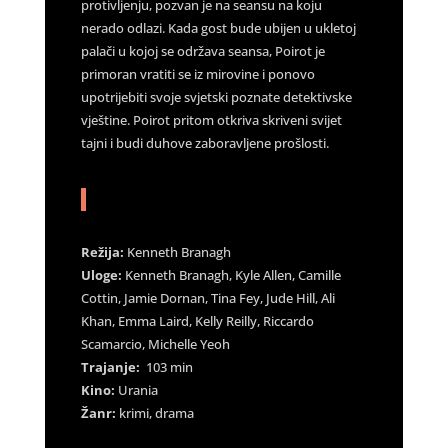
protivljenju, pozvan je na seansu na koju
nerado odlazi. Kada gost bude ubijen u ukletoj
palači u kojoj se održava seansa, Poirot je
primoran vratiti se iz mirovine i ponovo
upotrijebiti svoje svjetski poznate detektivske
vještine. Poirot pritom otkriva skriveni svijet
tajni i budi duhove zaboravljene prošlosti.
Režija:
Kenneth Branagh
Uloge:
Kenneth Branagh, Kyle Allen, Camille
Cottin, Jamie Dornan, Tina Fey, Jude Hill, Ali
Khan, Emma Laird, Kelly Reilly, Riccardo
Scamarcio, Michelle Yeoh
Trajanje:
103 min
Kino:
Urania
Žanr:
krimi, drama