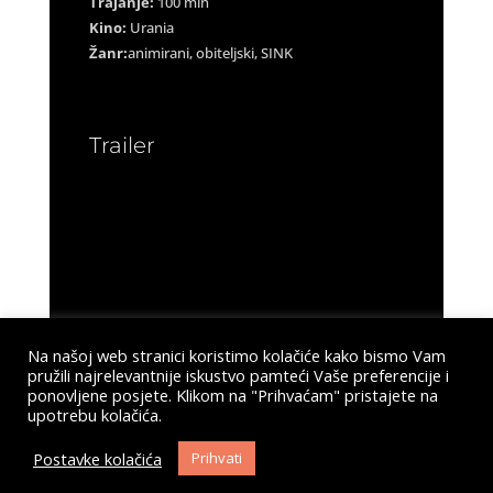
Trajanje:
100 min
Kino:
Urania
Žanr:
animirani, obiteljski, SINK
Trailer
Na našoj web stranici koristimo kolačiće kako bismo Vam
pružili najrelevantnije iskustvo pamteći Vaše preferencije i
ponovljene posjete. Klikom na "Prihvaćam" pristajete na
upotrebu kolačića.
Postavke kolačića
Prihvati