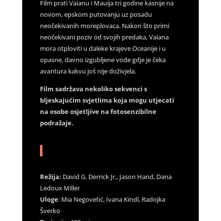
Film prati Vaianu i Mauija tri godine kasnije na
novom, epskom putovanju uz posadu
neočekivanih moreplovaca. Nakon što primi
neočekivani poziv od svojih predaka, Vaiana
mora otploviti u daleke krajeve Oceanije i u
opasne, davno izgubljene vode gdje je čeka
avantura kakvu još nije doživjela.
Film sadržava nekoliko sekvenci s
bljeskajućim svjetlima koja mogu utjecati
na osobe osjetljive na fotosenzibilne
podražaje.
Režija:
David G. Derrick Jr., Jason Hand, Dana
Ledoux Miller
Uloge
: Mia Negovetić, Ivana Kindl, Radojka
Šverko