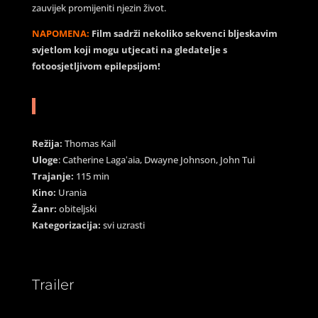
zauvijek promijeniti njezin život.
NAPOMENA:
Film sadrži nekoliko sekvenci bljeskavim
svjetlom koji mogu utjecati na gledatelje s
fotoosjetljivom epilepsijom!
Režija:
Thomas Kail
Uloge
: Catherine Lagaʻaia, Dwayne Johnson, John Tui
Trajanje:
115 min
Kino:
Urania
Žanr:
obiteljski
Kategorizacija:
svi uzrasti
Trailer