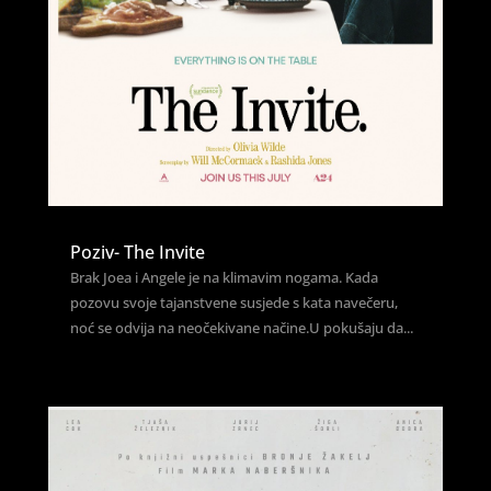
Poziv- The Invite
Brak Joea i Angele je na klimavim nogama. Kada
pozovu svoje tajanstvene susjede s kata navečeru,
noć se odvija na neočekivane načine.U pokušaju da...