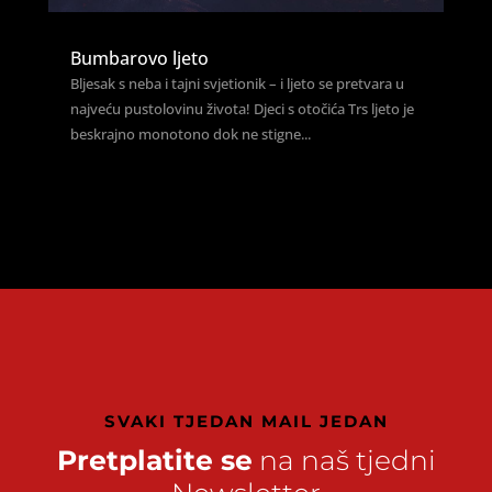
Bumbarovo ljeto
Bljesak s neba i tajni svjetionik – i ljeto se pretvara u
najveću pustolovinu života! Djeci s otočića Trs ljeto je
beskrajno monotono dok ne stigne...
SVAKI TJEDAN MAIL JEDAN
Pretplatite se
na naš tjedni