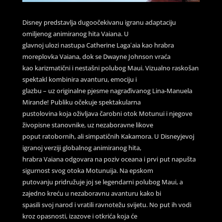
Disney predstavlja dugoočekivanu igranu adaptaciju
omiljenog animiranog hita Vaiana. U
glavnoj ulozi nastupa Catherine Lagaʻaia kao hrabra
moreplovka Vaiana, dok se Dwayne Johnson vraća
kao karizmatični i nestašni polubog Maui. Vizualno raskošan
spektakl kombinira avanturu, emociju i
glazbu – uz originalne pjesme nagrađivanog Lina-Manuela
Mirande! Publiku očekuje spektakularna
pustolovina koja oživljava čarobni otok Motunui i njegove
živopisne stanovnike, uz nezaboravne likove
poput ratobornih, ali simpatičnih Kakamora. U Disneyjevoj
igranoj verziji globalnog animiranog hita,
hrabra Vaiana odgovara na poziv oceana i prvi put napušta
sigurnost svog otoka Motunuija. Na epskom
putovanju pridružuje joj se legendarni polubog Maui, a
zajedno kreću u nezaboravnu avanturu kako bi
spasili svoj narod i vratili ravnotežu svijetu. No put ih vodi
kroz opasnosti, izazove i otkrića koja će