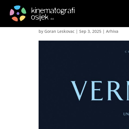
Vermiglio
by
Goran Leskovac
|
Sep 3, 2025
|
Arhiva