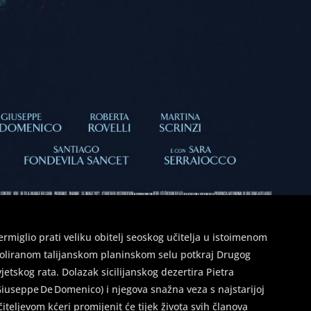
ermiglio prati veliku obitelj seoskog učitelja u istoimenom
zoliranom talijanskom planinskom selu potkraj Drugog
vjetskog rata. Dolazak sicilijanskog dezertira Pietra
Giuseppe De Domenico) i njegova snažna veza s najstarijoj
čiteljevom kćeri promijenit će tijek života svih članova