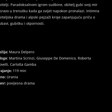
bitelji. Paradoksalnom igrom sudbine, obitelj gubi svoj mir
pravo u trenutku kada ga svijet napokon pronalazi. Intimna
biteljska drama i alpski pejzaži kroje zapanjujuću priču o
jubavi, gubitku i otpornosti.
ežija:
Maura Delpero
loge
: Martina Scrinzi, Giuseppe De Domenico, Roberta
ovelli, Carlotta Gamba
rajanje:
119 min
ino:
Urania
anr:
povijesna drama