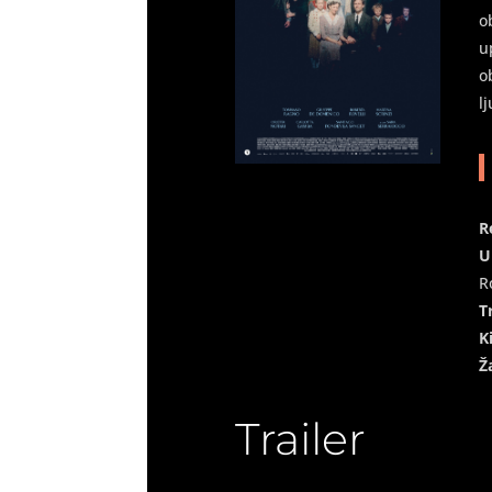
o
u
o
l
R
U
R
T
K
Ž
Trailer