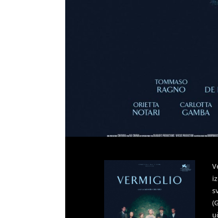
V
i
s
(
u