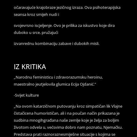
očaravajuće krajobraze jezičnog izraza. Ova psihoterapijska
seansa kroz smijeh nudi i
svojevrsno iscjeljenje. Ovo je prilika za iskustvo koje dira
duboko u srce, pružajući
izvanrednu kombinaciju zabave i dubokih misli.
IZ KRITIKA
„Narodnu feministicu i zdravorazumsku heroinu,
maestralno jeutjelovila glumica Ecija Ojdanić.“
-Svijet kulture
„Na ovom katarzičnom putovanju kroz simpatičan lik Vlajne
čistačicena humorističan, ali i na poučan način prikazana je
sudbina mnogihgrađana naše zemlje koje je želja za boljim
životom odvela u, većsvima dobro nam poznatu, Njemačku.
Predstava prati raznoraznesmiješne situacije s kojima se