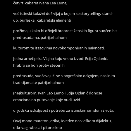
četvrti cabaret Ivana Lea Leme,
već istinski kolažni doživljaj u kojem se storytelling, stand-
up, burleska i cabaretski elementi
prožimaju kako bi oživjeli hrabrost ženskih figura suočenih s
predrasudama, patrijarhalnom
kulturom te izazovima novokomponiranih naivnosti.
Jedna arhetipska Vlajna koju vrsno izvodi Ecija Ojdanić,
hrabro se bori protiv stečenih
predrasuda, suočavajući se s pogrešnim odgojem, nasilnim
tradicijama te patrijarhalnom
(ne)kulturom. Ivan Leo Lemo i Ecija Ojdanić donose
emocionalno putovanje koje nudi uvid
u ljudsku izdržljivost i potrebu za istinskim smislom života.
Ovaj mono maraton jezika, izveden na vlaškom dijalektu,
otkriva grube, ali pitoreskno