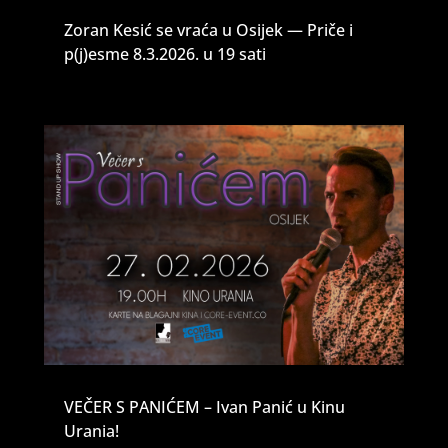
Zoran Kesić se vraća u Osijek — Priče i
p(j)esme 8.3.2026. u 19 sati
VEČER S PANIĆEM – Ivan Panić u Kinu
Urania!