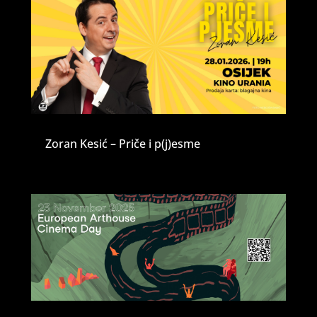
Zoran Kesić – Priče i p(j)esme