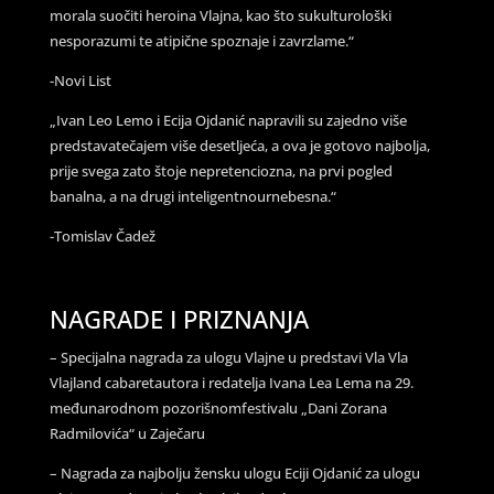
morala suočiti heroina Vlajna, kao što sukulturološki
nesporazumi te atipične spoznaje i zavrzlame.“
-Novi List
„Ivan Leo Lemo i Ecija Ojdanić napravili su zajedno više
predstavatečajem više desetljeća, a ova je gotovo najbolja,
prije svega zato štoje nepretenciozna, na prvi pogled
banalna, a na drugi inteligentnournebesna.“
-Tomislav Čadež
NAGRADE I PRIZNANJA
– Specijalna nagrada za ulogu Vlajne u predstavi Vla Vla
Vlajland cabaretautora i redatelja Ivana Lea Lema na 29.
međunarodnom pozorišnomfestivalu „Dani Zorana
Radmilovića“ u Zaječaru
– Nagrada za najbolju žensku ulogu Eciji Ojdanić za ulogu