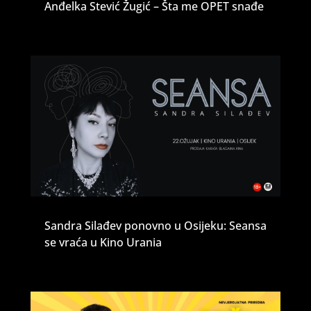
Anđelka Stević Žugić – Šta me OPET snađe
Sandra Silađev ponovno u Osijeku: Seansa
se vraća u Kino Urania