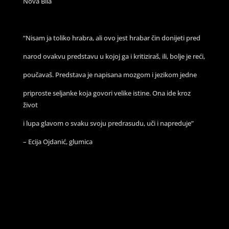
Nova Bila
“Nisam ja toliko hrabra, ali ovo jest hrabar čin donijeti pred
narod ovakvu predstavu u kojoj ga i kritiziraš, ili, bolje je reći,
poučavaš. Predstava je napisana mozgom i jezikom jedne
priproste seljanke koja govori velike istine. Ona ide kroz
život
i lupa glavom o svaku svoju predrasudu, uči i napreduje”
– Ecija Ojdanić, glumica