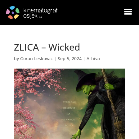
ZLICA – Wicked
by
Goran Leskovac
|
Sep 5, 2024
|
Arhiva