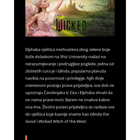
Elphaba vještica neshvaćena zbog zelene boje
kože dolaskom na Shiz University nailazi na
nerazumijevanje i podrugljive poglede. Jedna od
zločestih cura je i Glinda, popularna plavuša
navikla na pozornost i privilegije. Njih dvije
vremenom postaju prave prijateljice, sve dok ne
upoznaju Čarobnjaka iz Oza i Elphaba shvati da
on nema prave moći. Barem ne onakve kakve
ona ima. Životni putevi prijateljica se razilaze sve
do vještica koje kasnije znamo kao Glinda the
Good i Wicked Witch of the West.