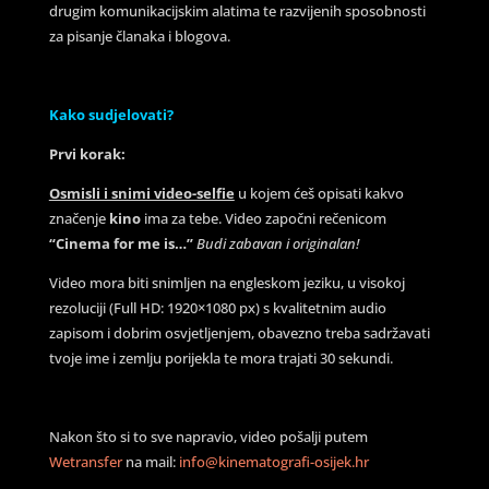
drugim komunikacijskim alatima te razvijenih sposobnosti
za pisanje članaka i blogova.
Kako sudjelovati?
Prvi korak:
Osmisli i snimi video-selfie
u kojem ćeš opisati kakvo
značenje
kino
ima za tebe. Video započni rečenicom
“Cinema for me is…”
Budi zabavan i originalan!
Video mora biti snimljen na engleskom jeziku, u visokoj
rezoluciji (Full HD: 1920×1080 px) s kvalitetnim audio
zapisom i dobrim osvjetljenjem, obavezno treba sadržavati
tvoje ime i zemlju porijekla te mora trajati 30 sekundi.
Nakon što si to sve napravio, video pošalji putem
Wetransfer
na mail:
info@kinematografi-osijek.hr