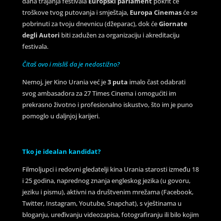
dana trajanja festivala
Europski parlament
pokrit će
troškove tvog putovanja i smještaja,
Europa Cinemas
će se
pobrinuti za tvoju dnevnicu (džeparac), dok će
Giornate
degli Autori
biti zadužen za organizaciju i akreditaciju
festivala.
Čitaš ovo i misliš da je nedostižno?
Nemoj, jer Kino Urania već je
3 puta
imalo čast odabrati
svog ambasadora za 27 Times Cinema i omogućiti im
prekrasno životno i profesionalno iskustvo, što im je puno
pomoglo u daljnjoj karijeri.
Tko je idealan kandidat?
Filmoljupci i redovni gledatelji kina Urania starosti između 18
i 25 godina, naprednog znanja engleskog jezika (u govoru,
jeziku i pismu), aktivni na društvenim mrežama (Facebook,
Twitter, Instagram, Youtube, Snapchat), s vještinama u
bloganju, uređivanju videozapisa, fotografiranju ili bilo kojim