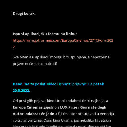
Drugi korak:
Ispuni aplikacijsku formu na linku:
https://form.jotformeu.com/EuropaCinemas/27TCForm202
2
Sva pitanja u aplikaciji moraju biti ispunjena, a nepotpune
prijave neće se razmatrati!
Deadline
za poslati video i ispuniti prijavnicu je
petak
20.5.2022.
Od pristiglih prijava, kino Urania odabrat će tri najbolje, a
Europa Cinemas
zajedno s
LUX Prize i Giornate degli
Autori
odabrat će jednu
čiji će autor otputovati u Veneciju
i biti članom žirija. Osim kina Urania, još nekoliko hrvatskih
kina predlaže svoje kandidate, tako da potrudite se biti što