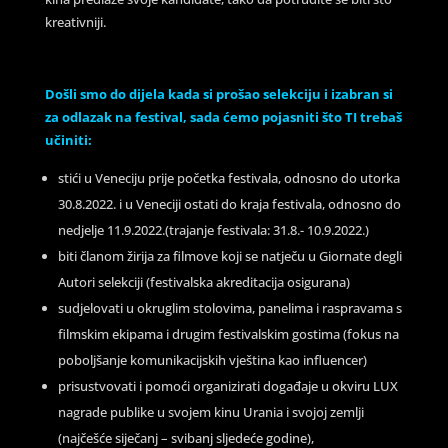
kreativniji.
Došli smo do dijela kada si prošao selekciju i izabran si
za odlazak na festival, sada ćemo pojasniti što TI trebaš
učiniti:
stići u Veneciju prije početka festivala, odnosno do utorka
30.8.2022. i u Veneciji ostati do kraja festivala, odnosno do
nedjelje 11.9.2022.(trajanje festivala: 31.8.- 10.9.2022.)
biti članom žirija za filmove koji se natječu u Giornate degli
Autori selekciji (festivalska akreditacija osigurana)
sudjelovati u okruglim stolovima, panelima i raspravama s
filmskim ekipama i drugim festivalskim gostima (fokus na
poboljšanje komunikacijskih vještina kao influencer)
prisustvovati i pomoći organizirati događaje u okviru LUX
nagrade publike u svojem kinu Urania i svojoj zemlji
(najčešće siječanj – svibanj sljedeće godine),