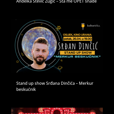
Anđelka Stević Žugić – Šta me OPET snađe
Stand up show Srđana Dinčića – Merkur
beskućnik