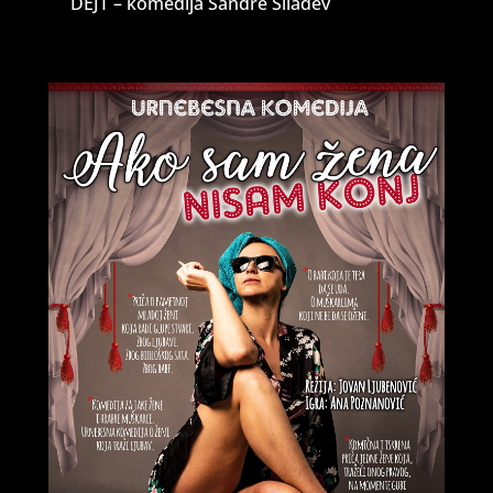
DEJT – komedija Sandre Silađev