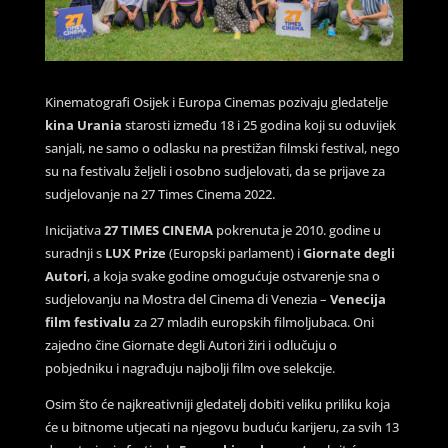
Kinematografi Osijek i Europa Cinemas pozivaju gledatelje
kina Urania
starosti između 18 i 25 godina koji su oduvijek
sanjali, ne samo o odlasku na prestižan filmski festival, nego
su na festivalu željeli i osobno sudjelovati, da se prijave za
sudjelovanje na 27 Times Cinema 2022.
Inicijativa
27 TIMES CINEMA
pokrenuta je 2010. godine u
suradnji s
LUX Prize
(Europski parlament) i
Giornate degli
Autori
, a koja svake godine omogućuje ostvarenje sna o
sudjelovanju na Mostra del Cinema di Venezia –
Venecija
film festivalu
za 27 mladih europskih filmoljubaca. Oni
zajedno čine Giornate degli Autori žiri i odlučuju o
pobjedniku i nagrađuju najbolji film ove selekcije.
Osim što će najkreativniji gledatelj dobiti veliku priliku koja
će u bitnome utjecati na njegovu buduću karijeru, za svih 13