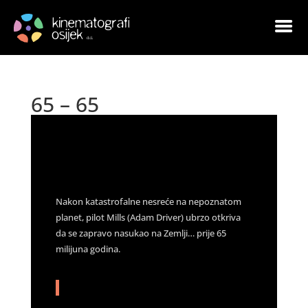
65 – 65
by
Goran Leskovac
|
Mar 15, 2023
|
Arhiva
|
0
comments
Nakon katastrofalne nesreće na nepoznatom
planet, pilot Mills (Adam Driver) ubrzo otkriva
da se zapravo nasukao na Zemlji… prije 65
milijuna godina.