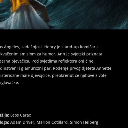
os Angeles, sadašnjost. Henry je stand-up komičar s
tkvačenim smislom za humor. Ann je svjetski priznata
perna pjevačica. Pod svjetlima reflektora oni čine
edinstveni i glamurozni par. Rođenje prvog djeteta Annette,
isteriozne male djevojčice, preokrenut će njihove živote
aglavačke.
ežija:
Leos Carax
loge:
Adam Driver, Marion Cotillard, Simon Helberg