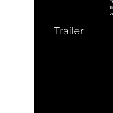
T
K
Ž
Trailer