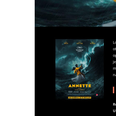
L
o
o
j
m
n
R
U