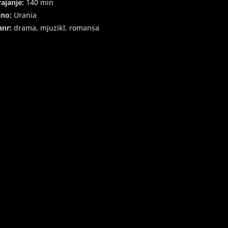
rajanje:
140 min
ino:
Urania
anr:
drama, mjuzikl, romansa