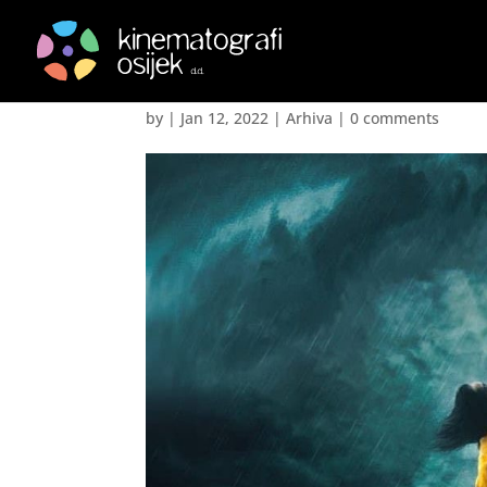
Annette – Annette
by
|
Jan 12, 2022
|
Arhiva
|
0 comments