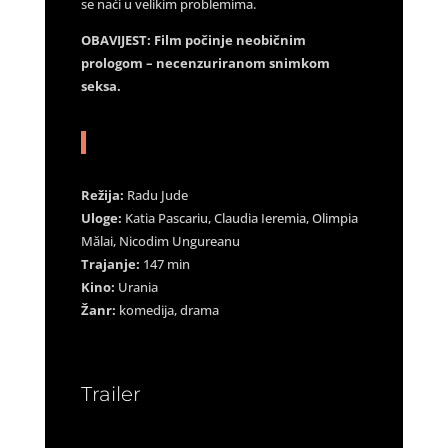
se naći u velikim problemima.
OBAVIJEST: Film počinje neobičnim
prologom – necenzuriranom snimkom
seksa.
Režija:
Radu Jude
Uloge:
Katia Pascariu, Claudia Ieremia, Olimpia
Mălai, Nicodim Ungureanu
Trajanje:
147 min
Kino:
Urania
Žanr:
komedija, drama
Trailer