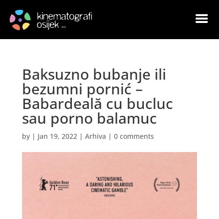
Baksuzno bubanje ili
bezumni pornić –
Babardeală cu bucluc
sau porno balamuc
by
|
Jan 19, 2022
|
Arhiva
|
0 comments