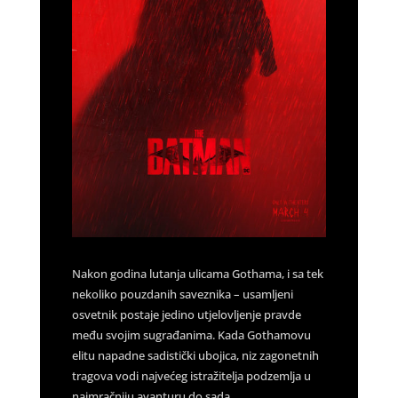
Nakon godina lutanja ulicama Gothama, i sa tek
nekoliko pouzdanih saveznika – usamljeni
osvetnik postaje jedino utjelovljenje pravde
među svojim sugrađanima. Kada Gothamovu
elitu napadne sadistički ubojica, niz zagonetnih
tragova vodi najvećeg istražitelja podzemlja u
najmračniju avanturu do sada.