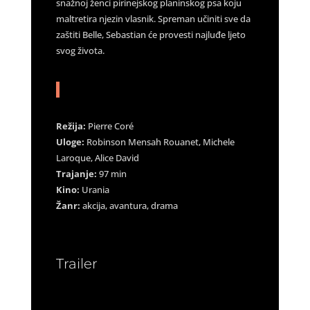
snažnoj ženci pirinejskog planinskog psa koju
maltretira njezin vlasnik. Spreman učiniti sve da
zaštiti Belle, Sebastian će provesti najluđe ljeto
svog života.
Režija:
Pierre Coré
Uloge:
Robinson Mensah Rouanet, Michele
Laroque, Alice David
Trajanje:
97 min
Kino:
Urania
Žanr:
akcija, avantura, drama
Trailer