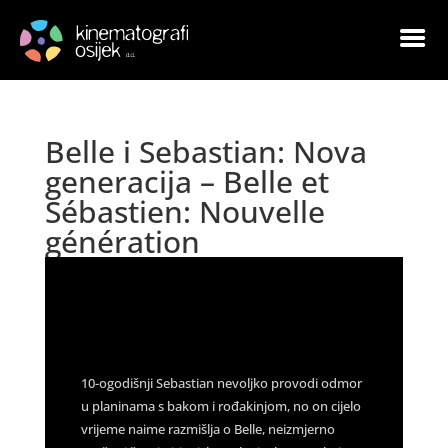
Belle i Sebastian: Nova
generacija – Belle et
Sébastien: Nouvelle
génération
by
Goran Leskovac
|
Jan 11, 2023
|
Arhiva
|
0
comments
10-ogodišnji Sebastian nevoljko provodi odmor
u planinama s bakom i rođakinjom, no on cijelo
vrijeme naime razmišlja o Belle, neizmjerno