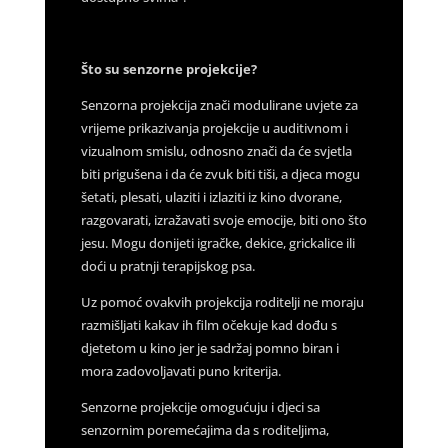
Što su senzorne projekcije?
Senzorna projekcija znači modulirane uvjete za
vrijeme prikazivanja projekcije u auditivnom i
vizualnom smislu, odnosno znači da će svjetla
biti prigušena i da će zvuk biti tiši, a djeca mogu
šetati, plesati, ulaziti i izlaziti iz kino dvorane,
razgovarati, izražavati svoje emocije, biti ono što
jesu. Mogu donijeti igračke, dekice, grickalice ili
doći u pratnji terapijskog psa.
Uz pomoć ovakvih projekcija roditelji ne moraju
razmišljati kakav ih film očekuje kad dođu s
djetetom u kino jer je sadržaj pomno biran i
mora zadovoljavati puno kriterija.
Senzorne projekcije omogućuju i djeci sa
senzornim poremećajima da s roditeljima,