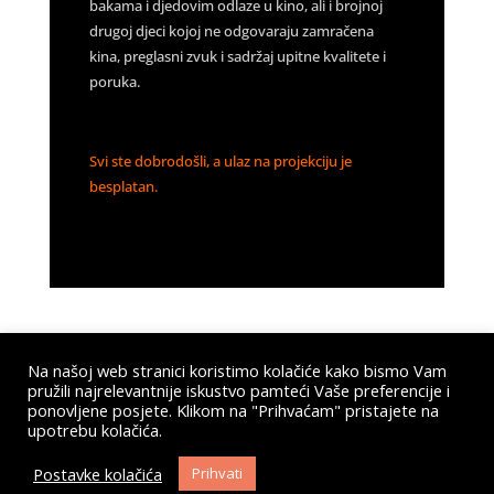
bakama i djedovim odlaze u kino, ali i brojnoj
drugoj djeci kojoj ne odgovaraju zamračena
kina, preglasni zvuk i sadržaj upitne kvalitete i
poruka.
Svi ste dobrodošli, a ulaz na projekciju je
besplatan.
Na našoj web stranici koristimo kolačiće kako bismo Vam
pružili najrelevantnije iskustvo pamteći Vaše preferencije i
Submit a Comment
ponovljene posjete. Klikom na "Prihvaćam" pristajete na
upotrebu kolačića.
You must be
logged in
to post a comment.
Postavke kolačića
Prihvati