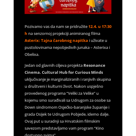
Pozivamo vas da nam se pridružite
12.4. u 17:30
h
na senzornoj projekciji animiranog filma
Asterix: Tajna čarobnog napitka
i uživate u
pustolovinama nepobjedivih junaka – Asterixa i
Obelixa.
Jedan od glavnih ciljeva projekta
Resonance
Cinema. Cultural Hub for Curious Minds
uključivanje je marginaliziranih i ranjivih skupina
u društveni i kulturni život. Nakon uspješno
provedenog programa “Veliki za Velike” u
kojemu smo surađivali sa Udrugom za osobe sa
Down sindromom Osječko-baranjske županije i
grada Osijek te Udrugom Pobjede, idemo dalje.
Ovaj put u suradnji sa Hrvatskim filmskim
savezom predstavljamo vam program “Kino
dostupno svima”.