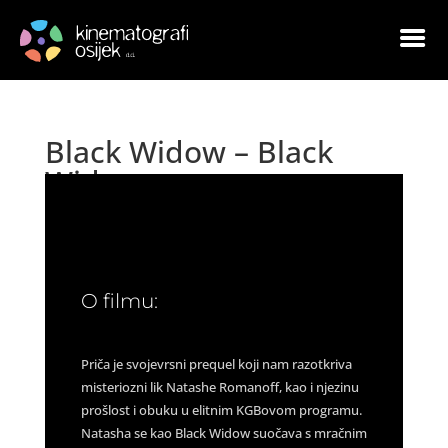
Black Widow – Black
Widow
by
|
Mar 25, 2021
|
Arhiva
|
0 comments
O filmu:
Priča je svojevrsni prequel koji nam razotkriva
misteriozni lik Natashe Romanoff, kao i njezinu
prošlost i obuku u elitnim KGBovom programu.
Natasha se kao Black Widow suočava s mračnim