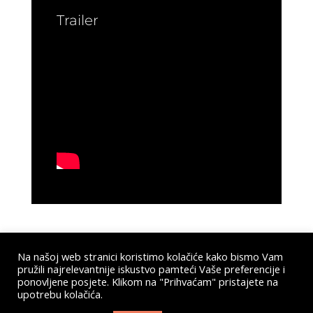
Trailer
Na našoj web stranici koristimo kolačiće kako bismo Vam
pružili najrelevantnije iskustvo pamteći Vaše preferencije i
Submit a Comment
ponovljene posjete. Klikom na "Prihvaćam" pristajete na
upotrebu kolačića.
You must be
logged in
to post a comment.