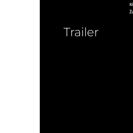
K
Ž
Trailer