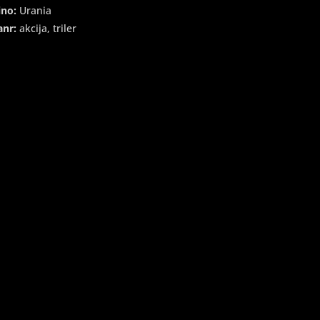
ino:
Urania
anr:
akcija, triler