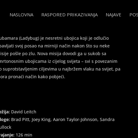
NASLOVNA
RASPORED PRIKAZIVANJA
NAJAVE
PO
Train
ubamara (Ladybug) je nesretni ubojica koji je odlučio
bavljati svoj posao na mirniji način nakon što su neke
isije pošle po zlu. Nova misija dovodi ga u sukob sa
mrtonosnim ubojicama iz cijelog svijeta – svi s povezanim
o suprotstavljenim ciljevima u najbržem vlaku na svijet, pa
ora pronaći način kako pobjeći.
ežija:
David Leitch
loge:
Brad Pitt, Joey King, Aaron Taylor-Johnson, Sandra
ullock
rajanje:
126 min