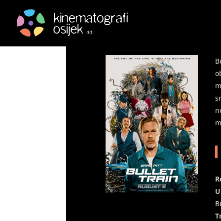
Brzina metka – Bullet 
by
|
Aug 24, 2022
|
Arhiva
|
0 comments
B
o
m
s
n
m
R
U
B
T