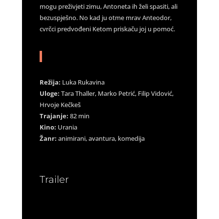
mogu preživjeti zimu, Antoneta ih želi spasiti, ali
bezuspješno. No kad ju otme mrav Anteodor,
cvrčci predvođeni Ketom priskaču joj u pomoć.
Režija:
Luka Rukavina
Uloge:
Tara Thaller, Marko Petrić, Filip Vidović,
Hrvoje Kečkeš
Trajanje:
82 min
Kino:
Urania
Žanr:
animirani, avantura, komedija
Trailer