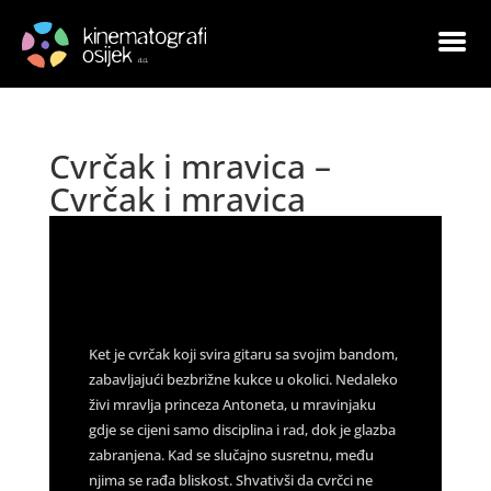
Cvrčak i mravica –
Cvrčak i mravica
by
Goran Leskovac
|
Jan 4, 2023
|
Arhiva
|
0
comments
Ket je cvrčak koji svira gitaru sa svojim bandom,
zabavljajući bezbrižne kukce u okolici. Nedaleko
živi mravlja princeza Antoneta, u mravinjaku
gdje se cijeni samo disciplina i rad, dok je glazba
zabranjena. Kad se slučajno susretnu, među
njima se rađa bliskost. Shvativši da cvrčci ne