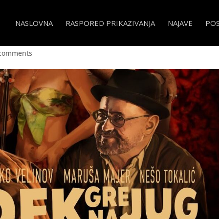
NASLOVNA
RASPORED PRIKAZIVANJA
NAJAVE
PO
edek gre na jug
 comments