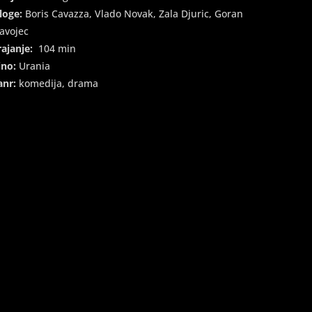
loge:
Boris Cavazza, Vlado Novak, Zala Djuric, Goran
avojec
rajanje:
104 min
ino:
Urania
anr:
komedija, drama