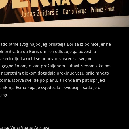
lado otme svog najboljeg prijatelja Borisa iz bolnice jer ne
eli prihvatiti da Boris umire i odlučuje ga odvesti u
akedoniju kako bi se ponovno susreo sa svojom
ugogodišnjom, nikad prežaljenom ljubavi Nedom s kojom
e nesretnim tijekom događaja prekinuo vezu prije mnogo
odina. Isprva sve ide po planu, ali onda im put ispriječi
omkinja Esma koja je svjedočila likvidaciji i sada je u
ijegu.
ežija:
Vinci Vogue Anžlovar