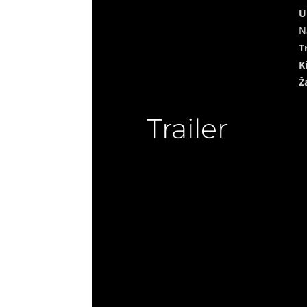
U
N
T
K
Ž
Trailer