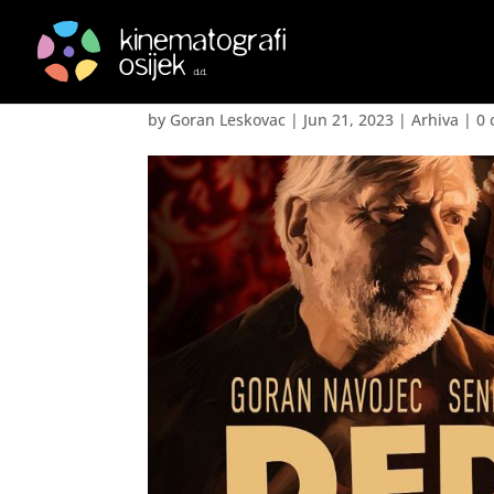
Djedica ide na jug – D
by
Goran Leskovac
|
Jun 21, 2023
|
Arhiva
|
0