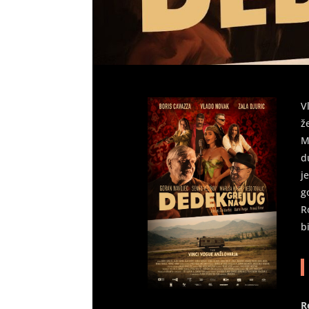
V
ž
M
d
j
g
R
b
R