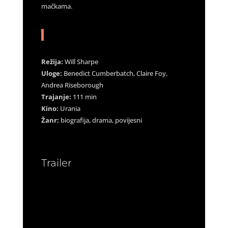
mačkama.
Režija:
Will Sharpe
Uloge:
Benedict Cumberbatch, Claire Foy,
Andrea Riseborough
Trajanje:
111 min
Kino:
Urania
Žanr:
biografija, drama, povijesni
Trailer