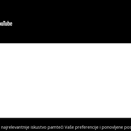
 najrelevantnije iskustvo pamteći Vaše preferencije i ponovljene pos