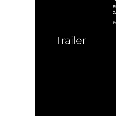
K
Ž
P
Trailer