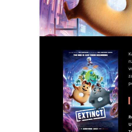
K
r
v
z
p
R
U
T