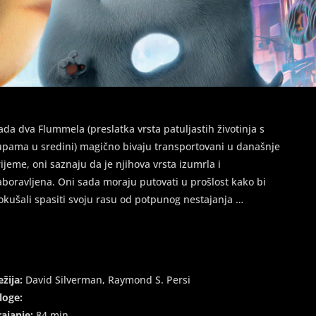
ada dva Flummela (preslatka vrsta patuljastih životinja s
upama u sredini) magično bivaju transportovani u današnje
rijeme, oni saznaju da je njihova vrsta izumrla i
aboravljena. Oni sada moraju putovati u prošlost kako bi
okušali spasiti svoju rasu od potpunog nestajanja …
ežija:
David Silverman, Raymond S. Persi
loge:
rajanje:
84 min