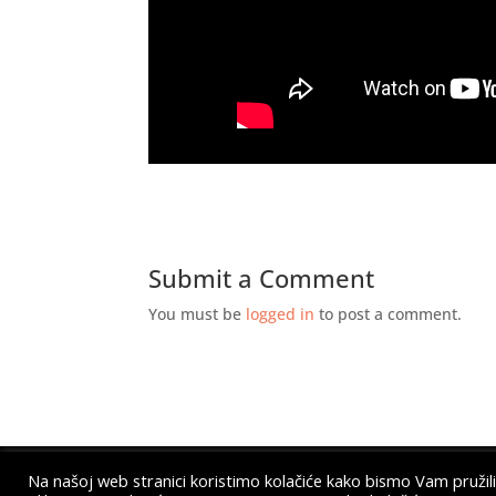
Submit a Comment
You must be
logged in
to post a comment.
Na našoj web stranici koristimo kolačiće kako bismo Vam pružili