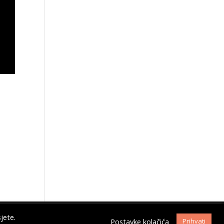
jete.
Postavke kolačića
Prihvati