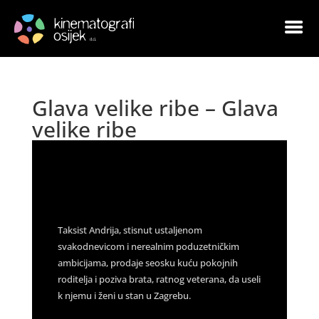
Glava velike ribe – Glava
velike ribe
by
Goran Leskovac
|
Feb 1, 2023
|
Arhiva
|
0
comments
Taksist Andrija, stisnut ustaljenom
svakodnevicom i nerealnim poduzetničkim
ambicijama, prodaje seosku kuću pokojnih
roditelja i poziva brata, ratnog veterana, da useli
k njemu i ženi u stan u Zagrebu.