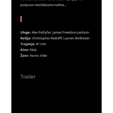
potpuno neočekivane načine…
Uloge:
Alex Pettyfer, James Freedson-Jackson
Režija:
Christopher Radcliff, Lauren Wolkstein
Trajanje:
81 min
Kino:
Klub
Žanr:
horor, triler
Trailer