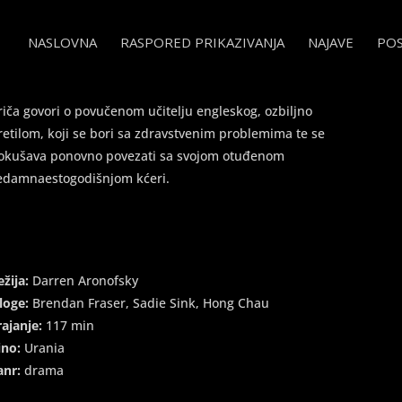
NASLOVNA
RASPORED PRIKAZIVANJA
NAJAVE
PO
comments
riča govori o povučenom učitelju engleskog, ozbiljno
retilom, koji se bori sa zdravstvenim problemima te se
okušava ponovno povezati sa svojom otuđenom
edamnaestogodišnjom kćeri.
ežija:
Darren Aronofsky
loge:
Brendan Fraser, Sadie Sink, Hong Chau
rajanje:
117 min
ino:
Urania
anr:
drama