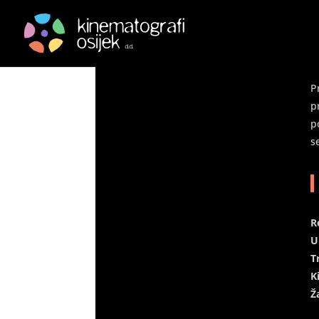
Kit – The Whale
by
Goran Leskovac
|
Jan 18, 2023
|
Arhiva
|
0 
P
p
p
s
R
U
T
K
Ž