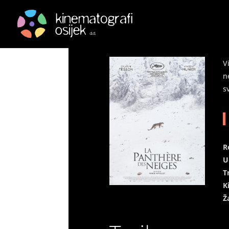
Kraljica od baršuna –
by
|
Aug 24, 2022
|
Arhiva
|
0 comments
V
n
s
R
U
T
K
Ž