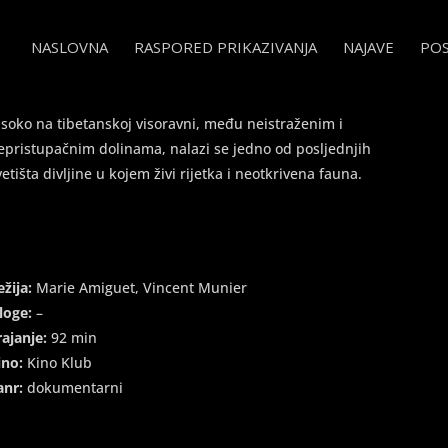
NASLOVNA
RASPORED PRIKAZIVANJA
NAJAVE
PO
 La Panthère des neiges
isoko na tibetanskoj visoravni, među neistraženim i
epristupačnim dolinama, nalazi se jedno od posljednjih
vetišta divljine u kojem živi rijetka i neotkrivena fauna.
ežija:
Marie Amiguet, Vincent Munier
loge:
–
rajanje:
92 min
ino:
Kino Klub
anr:
dokumentarni