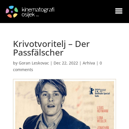
Krivotvoritelj – Der
Passfälscher
by
Goran Leskovac
|
Dec 22, 2022
|
Arhiva
|
0
comments