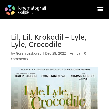
Lil, Lil, Krokodil – Lyle,
Lyle, Crocodile
by
Goran Leskovac
|
Dec 28, 2022
|
Arhiva
|
0
comments