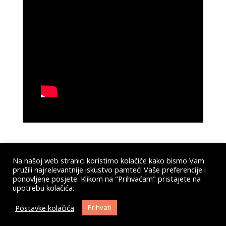
Na našoj web stranici koristimo kolačiće kako bismo Vam
pružili najrelevantnije iskustvo pamteći Vaše preferencije i
Submit a Comment
ponovljene posjete. Klikom na "Prihvaćam" pristajete na
upotrebu kolačića.
You must be
logged in
to post a comment.
Postavke kolačića
Prihvati