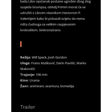
kada Lilov opstanak postane ugrožen zbog zlog
susjeda Grumpsa, obitelj Primm morat će se
udružiti s Lilovim vlasnikom Hectorom P.
Valentijem kako bi pokazali svijetu da nema
ništa čudnoga sa velikim raspjevanim
krokodilom. Sinkronizirano.
Režija:
Will Speck, Josh Gordon
Uloge:
Frano Mašković, Darin Pavišić, Marko
Makovičić
Trajanje:
106 min
Kino:
Urania
Žanr:
animirani, avantura, komedija
Trailer