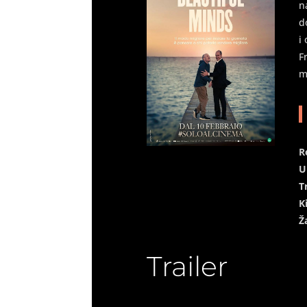
n
d
i
F
m
R
U
T
K
Ž
Trailer