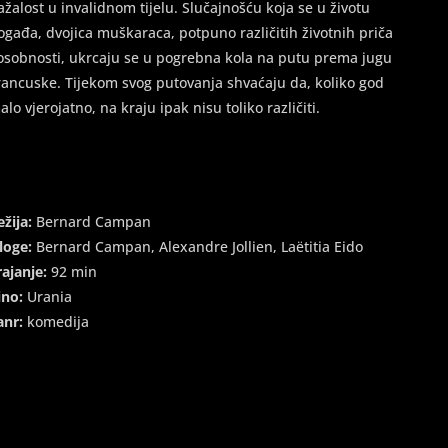
ažalost u invalidnom tijelu. Slučajnošću koja se u životu
ogađa, dvojica muškaraca, potpuno različitih životnih priča
 osobnosti, ukrcaju se u pogrebna kola na putu prema jugu
rancuske. Tijekom svog putovanja shvaćaju da, koliko god
alo vjerojatno, na kraju ipak nisu toliko različiti.
ežija:
Bernard Campan
loge:
Bernard Campan, Alexandre Jollien, Laëtitia Eido
rajanje:
92 min
ino:
Urania
anr:
komedija