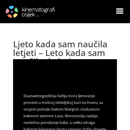
Ljeto kada sam naučila
letjeti – Leto kada sam
naučila da letim
by
|
Aug 24, 2022
|
Arhiva
|
0 comments
Dvanaestogodišnja Sofija mora ljetovanje
provesti u trošnoj obiteljskoj kući na Hvaru, sa
svojom pomalo bakom Marijom i luckastom
bakinom sestrom Luce. Monotoniju razbija
neobično ponašanje bake, a velika istraga
bakinog ljubavnog života zapravo Sofiju dovede