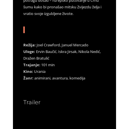
potragu dosad – na epsko putovanje u Crnu
šumu kako bi pronašao mitsku Zvijezdu želja i
vratio svoje izgubljene živote.
Režija:
Joel Crawford, Januel Mercado
Uloge:
Ervin Baučić, Iskra Jirsak, Nikola Nedić,
Dražen Bratulić
Trajanje:
101 min
Kino:
Urania
Žanr:
animirani, avantura, komedija
Trailer