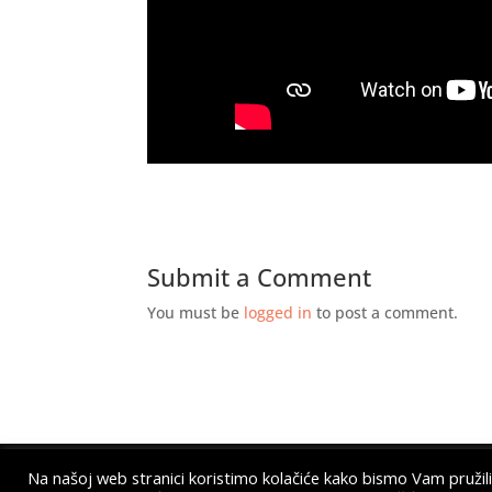
Submit a Comment
You must be
logged in
to post a comment.
Na našoj web stranici koristimo kolačiće kako bismo Vam pružili