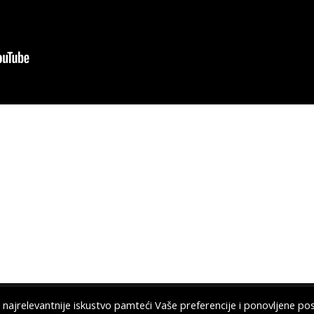
 najrelevantnije iskustvo pamteći Vaše preferencije i ponovljene pos