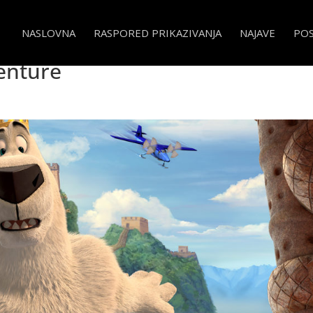
NASLOVNA
RASPORED PRIKAZIVANJA
NAJAVE
PO
aljevska avantura – Norm of the
enture