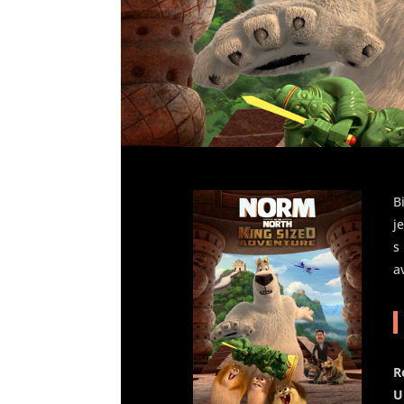
B
j
s
a
R
U