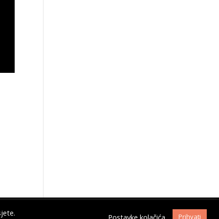
jete.
Postavke kolačića
Prihvati