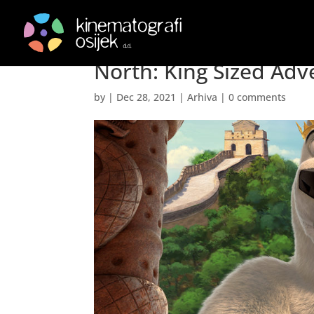
Medo sa sjevera 3: Kr
North: King Sized Adv
by
|
Dec 28, 2021
|
Arhiva
|
0 comments