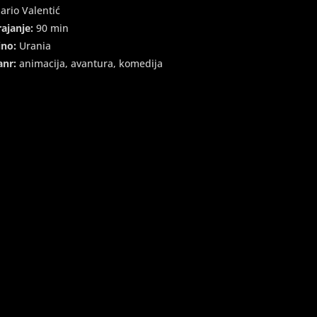
ario Valentić
rajanje:
90 min
ino:
Urania
anr:
animacija, avantura, komedija