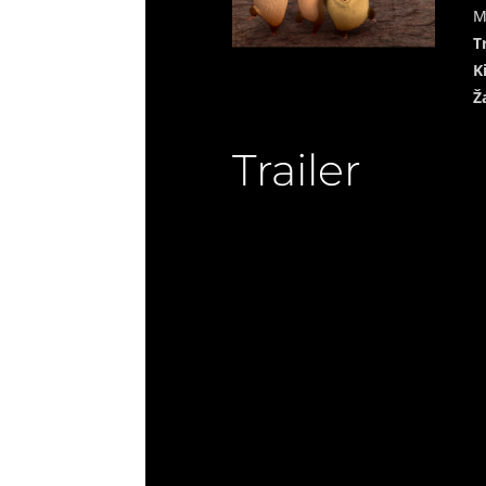
M
T
K
Ž
Trailer