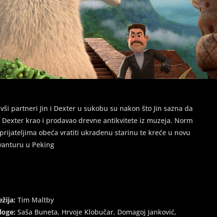
ivši partneri Jin i Dexter u sukobu su nakon što Jin sazna da
e Dexter krao i prodavao drevne antikvitete iz muzeja. Norm
 prijateljima obeća vratiti ukradenu starinu te kreće u novu
vanturu u Peking
ežija:
Tim Maltby
loge:
Saša Buneta, Hrvoje Klobučar, Domagoj Janković,