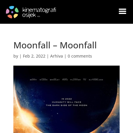
Moonfall – Moonfall
by
|
Feb 2, 2022
|
Arhiva
|
0 comments