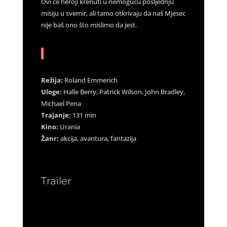
Ovi će heroji krenuti u nemoguću posljednju
misiju u svemir, ali tamo otkrivaju da naš Mjesec
nije baš ono što mislimo da jest.
Režija:
Roland Emmerich
Uloge:
Halle Berry, Patrick Wilson, John Bradley,
Michael Pena
Trajanje:
131 min
Kino:
Urania
Žanr:
akcija, avantura, fantazija
Trailer