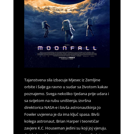
Tajanstvena sila izbacuje Mjesec iz Zemljine
orbite i šalje ga ravno u sudar sa životom kakav
poznajemo. Svega nekoliko tjedana prije udara i
sa svijetom na rubu uništenja, izvršna
direktorica NASA-e i bivša astronautkinja Jo
Fowler uvjerena je da ima ključ spasa. Bivši
kolega astronaut, Brian Harper i teoretičar
zavjere K.C. Houseman jedini su koji joj vjeruju.