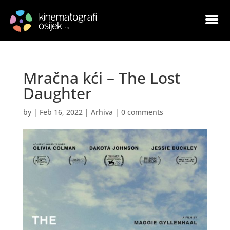
Mračna kći – The Lost
Daughter
by
|
Feb 16, 2022
|
Arhiva
|
0 comments