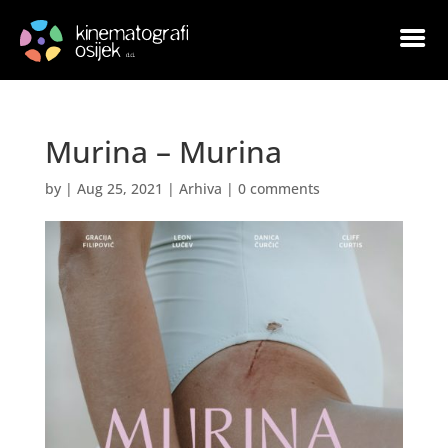
Murina – Murina
by
|
Aug 25, 2021
|
Arhiva
|
0 comments